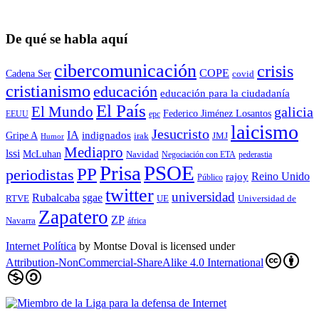
De qué se habla aquí
cibercomunicación
crisis
COPE
Cadena Ser
covid
cristianismo
educación
educación para la ciudadaní­a
El País
El Mundo
galicia
Federico Jiménez Losantos
EEUU
epc
laicismo
Jesucristo
IA
Gripe A
indignados
irak
JMJ
Humor
Mediapro
lssi
McLuhan
Navidad
Negociación con ETA
pederastia
Prisa
PSOE
PP
periodistas
Reino Unido
rajoy
Público
twitter
universidad
sgae
Rubalcaba
RTVE
UE
Universidad de
Zapatero
ZP
Navarra
áfrica
Internet Política
by
Montse Doval
is licensed under
Attribution-NonCommercial-ShareAlike 4.0 International