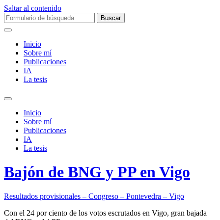
Saltar al contenido
Buscar:
Inicio
Sobre mí­
Publicaciones
IA
La tesis
Alternar
el
Inicio
campo
Sobre mí­
de
Publicaciones
búsqueda
IA
La tesis
Bajón de BNG y PP en Vigo
Resultados provisionales – Congreso – Pontevedra – Vigo
Con el 24 por ciento de los votos escrutados en Vigo, gran bajada