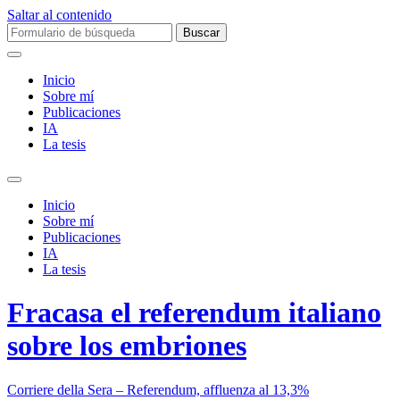
Saltar al contenido
Buscar:
Inicio
Sobre mí­
Publicaciones
IA
La tesis
Alternar
el
Inicio
campo
Sobre mí­
de
Publicaciones
búsqueda
IA
La tesis
Fracasa el referendum italiano
sobre los embriones
Corriere della Sera – Referendum, affluenza al 13,3%