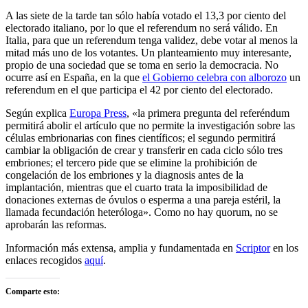
A las siete de la tarde tan sólo había votado el 13,3 por ciento del
electorado italiano, por lo que el referendum no será válido. En
Italia, para que un referendum tenga validez, debe votar al menos la
mitad más uno de los votantes. Un planteamiento muy interesante,
propio de una sociedad que se toma en serio la democracia. No
ocurre así en España, en la que
el Gobierno celebra con alborozo
un
referendum en el que participa el 42 por ciento del electorado.
Según explica
Europa Press
, «la primera pregunta del referéndum
permitirá abolir el artículo que no permite la investigación sobre las
células embrionarias con fines científicos; el segundo permitirá
cambiar la obligación de crear y transferir en cada ciclo sólo tres
embriones; el tercero pide que se elimine la prohibición de
congelación de los embriones y la diagnosis antes de la
implantación, mientras que el cuarto trata la imposibilidad de
donaciones externas de óvulos o esperma a una pareja estéril, la
llamada fecundación heteróloga». Como no hay quorum, no se
aprobarán las reformas.
Información más extensa, amplia y fundamentada en
Scriptor
en los
enlaces recogidos
aquí
.
Comparte esto: