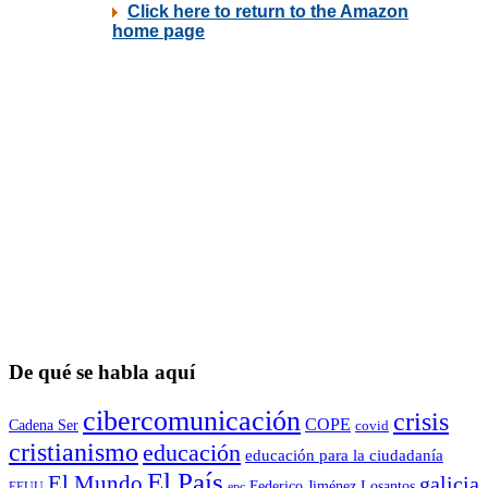
De qué se habla aquí
cibercomunicación
crisis
COPE
Cadena Ser
covid
cristianismo
educación
educación para la ciudadaní­a
El País
El Mundo
galicia
Federico Jiménez Losantos
EEUU
epc