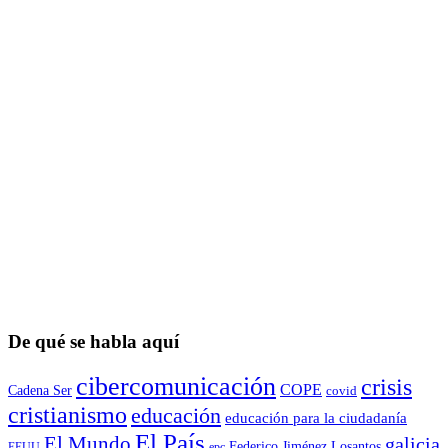
De qué se habla aquí
cibercomunicación
crisis
COPE
Cadena Ser
covid
cristianismo
educación
educación para la ciudadaní­a
El País
El Mundo
galicia
Federico Jiménez Losantos
EEUU
epc