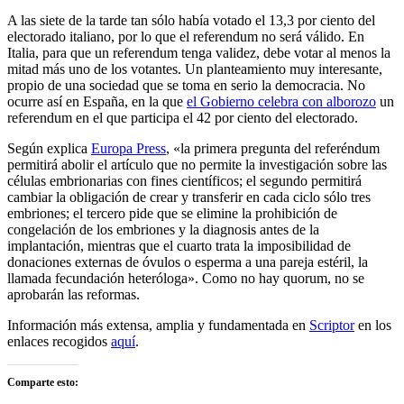
A las siete de la tarde tan sólo había votado el 13,3 por ciento del
electorado italiano, por lo que el referendum no será válido. En
Italia, para que un referendum tenga validez, debe votar al menos la
mitad más uno de los votantes. Un planteamiento muy interesante,
propio de una sociedad que se toma en serio la democracia. No
ocurre así en España, en la que
el Gobierno celebra con alborozo
un
referendum en el que participa el 42 por ciento del electorado.
Según explica
Europa Press
, «la primera pregunta del referéndum
permitirá abolir el artículo que no permite la investigación sobre las
células embrionarias con fines científicos; el segundo permitirá
cambiar la obligación de crear y transferir en cada ciclo sólo tres
embriones; el tercero pide que se elimine la prohibición de
congelación de los embriones y la diagnosis antes de la
implantación, mientras que el cuarto trata la imposibilidad de
donaciones externas de óvulos o esperma a una pareja estéril, la
llamada fecundación heteróloga». Como no hay quorum, no se
aprobarán las reformas.
Información más extensa, amplia y fundamentada en
Scriptor
en los
enlaces recogidos
aquí
.
Comparte esto: