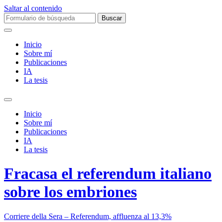
Saltar al contenido
Buscar:
Inicio
Sobre mí­
Publicaciones
IA
La tesis
Alternar
el
Inicio
campo
Sobre mí­
de
Publicaciones
búsqueda
IA
La tesis
Fracasa el referendum italiano
sobre los embriones
Corriere della Sera – Referendum, affluenza al 13,3%