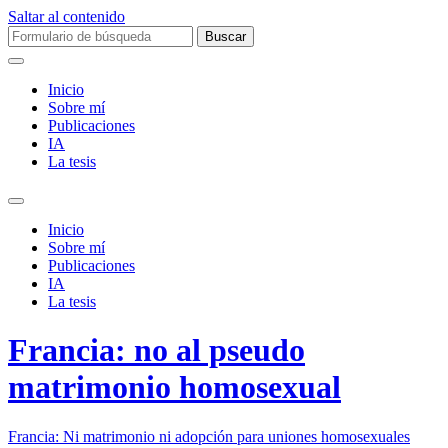
Saltar al contenido
Buscar:
Inicio
Sobre mí­
Publicaciones
IA
La tesis
Alternar
el
Inicio
campo
Sobre mí­
de
Publicaciones
búsqueda
IA
La tesis
Francia: no al pseudo
matrimonio homosexual
Francia: Ni matrimonio ni adopción para uniones homosexuales