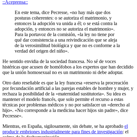
::Aceprensa::
En este tema, dice Pecresse, «no hay más que dos
posturas coherentes: o se autoriza el matrimonio, y
entonces la adopción va unida a él; o se está contra la
adopción, y entonces no se autoriza el matrimonio».
Para la portavoz de la comisión, «la ley no tiene por
qué dar consistencia a una reivindicación que se aleja
de la verosimilitud biológica y que no es conforme a la
verdad del origen del niño».
He sentido envidia de la sociedad francesa. No sé de voces
histéricas que acusen de homófobos a los expertos que han decidido
que la unión homosexual no es un matrimonio ni debe adoptar.
Otro dato reseñable es que la ley francesa «reserva la procreación
por fecundación artificial a las parejas estables de hombre y mujer, y
rechaza la posibilidad de la «maternidad sustitutoria». Su idea es
mantener el modelo francés, que solo permite el recurso a estas
técnicas por problemas médicos y no por satisfacer un «derecho al
hijo». «No corresponde a la medicina hacer hijos sin padre», dice
Pecresse».
Mientras, en España, sigilosamente, sin debate, se ha aprobado
el
producir embriones industrialmente para fines de investigación
: el