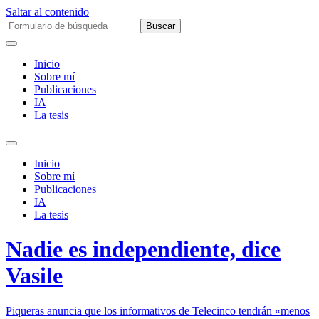
Saltar al contenido
Buscar:
Inicio
Sobre mí­
Publicaciones
IA
La tesis
Alternar
el
Inicio
campo
Sobre mí­
de
Publicaciones
búsqueda
IA
La tesis
Nadie es independiente, dice
Vasile
Piqueras anuncia que los informativos de Telecinco tendrán «menos