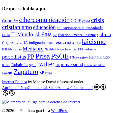
De qué se habla aquí
cibercomunicación
crisis
COPE
Cadena Ser
covid
cristianismo
educación
educación para la ciudadaní­a
El País
El Mundo
galicia
Federico Jiménez Losantos
EEUU
epc
laicismo
Jesucristo
IA
Gripe A
indignados
irak
JMJ
Humor
Mediapro
lssi
McLuhan
Navidad
Negociación con ETA
pederastia
Prisa
PSOE
PP
periodistas
Reino Unido
rajoy
Público
twitter
universidad
sgae
Rubalcaba
RTVE
UE
Universidad de
Zapatero
ZP
Navarra
áfrica
Internet Política
by
Montse Doval
is licensed under
Attribution-NonCommercial-ShareAlike 4.0 International
© 2026
— Funciona gracias a
WordPress