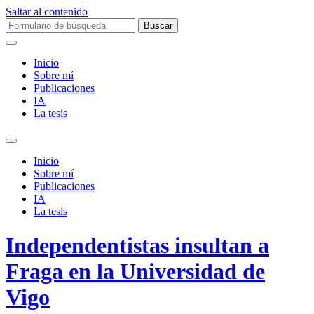
Saltar al contenido
Buscar:
Inicio
Sobre mí­
Publicaciones
IA
La tesis
Alternar
el
Inicio
campo
Sobre mí­
de
Publicaciones
búsqueda
IA
La tesis
Independentistas insultan a
Fraga en la Universidad de
Vigo