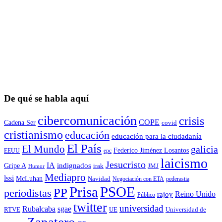
De qué se habla aquí
cibercomunicación
crisis
COPE
Cadena Ser
covid
cristianismo
educación
educación para la ciudadaní­a
El País
El Mundo
galicia
Federico Jiménez Losantos
EEUU
epc
laicismo
Jesucristo
IA
Gripe A
indignados
irak
JMJ
Humor
Mediapro
lssi
McLuhan
Navidad
Negociación con ETA
pederastia
Prisa
PSOE
PP
periodistas
Reino Unido
rajoy
Público
twitter
universidad
sgae
Rubalcaba
RTVE
UE
Universidad de