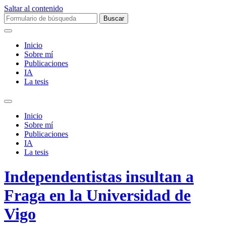
Saltar al contenido
Buscar:
Inicio
Sobre mí­
Publicaciones
IA
La tesis
Alternar
el
Inicio
campo
Sobre mí­
de
Publicaciones
búsqueda
IA
La tesis
Independentistas insultan a
Fraga en la Universidad de
Vigo