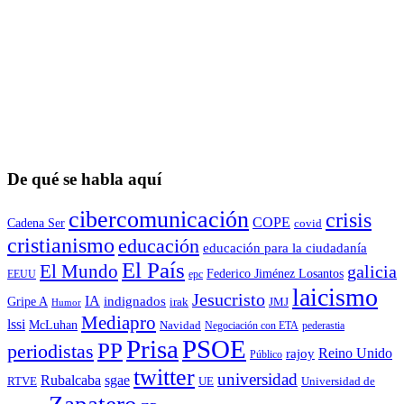
De qué se habla aquí
cibercomunicación
crisis
COPE
Cadena Ser
covid
cristianismo
educación
educación para la ciudadaní­a
El País
El Mundo
galicia
Federico Jiménez Losantos
EEUU
epc
laicismo
Jesucristo
IA
Gripe A
indignados
irak
JMJ
Humor
Mediapro
lssi
McLuhan
Navidad
Negociación con ETA
pederastia
Prisa
PSOE
PP
periodistas
Reino Unido
rajoy
Público
twitter
universidad
sgae
Rubalcaba
RTVE
UE
Universidad de