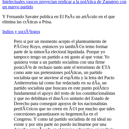
Intelectuales vascos proyectan replicar a la polÃ­tica de Zapatero con
un nuevo partido
Y Fernando Savater publica en El PaÃ­s un artÃ­culo en el que
elimina las crÃ­ticas a Prisa.
Indios y sociÃ³logos
Pero si por un momento acepto el planteamiento de
PÃ©rez Royo, entonces yo tambiÃ©n temo formar
parte de la minorÃ­a electoral liquidada. Porque yo
tampoco tengo un partido a mi gusto al que votar. Yo
quisiera votar a un partido socialista con una firme
posiciÃ³n de rechazo tanto ante el terrorismo de ETA
como ante sus pretensiones polÃ­ticas, un partido
socialista que se atuviese al espÃ­ritu y la letra del Pacto
Antiterrorista tal como fue redactado en su dÃ­a, un
partido socialista que buscara en este punto polÃ­tico
fundamental el apoyo del resto de los constitucionalistas
y que no debilitara el diseÃ±o unitario del Estado de
Derecho para conseguir apoyos de los nacionalistas
perifÃ©ricos que no creen en Ã©l por mucho que tales
concesiones garantizasen su hegemonÃ­a en el
Congreso. Y como tal partido socialista de mi ideal no
existe y por otra parte no puedo inclinarme por una