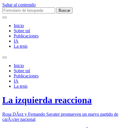
Saltar al contenido
Buscar:
Inicio
Sobre mí­
Publicaciones
IA
La tesis
Alternar
el
Inicio
campo
Sobre mí­
de
Publicaciones
búsqueda
IA
La tesis
La izquierda reacciona
Rosa DÃ­ez y Fernando Savater promueven un nuevo partido de
carÃ¡cter nacional