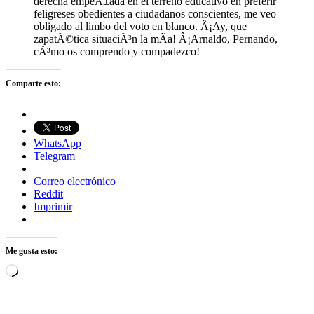
derecha empeÃ±ada en el terreno educativo en preferir
feligreses obedientes a ciudadanos conscientes, me veo
obligado al limbo del voto en blanco. Â¡Ay, que
zapatÃ©tica situaciÃ³n la mÃ­a! Â¡Arnaldo, Pernando,
cÃ³mo os comprendo y compadezco!
Comparte esto:
WhatsApp
Telegram
Correo electrónico
Reddit
Imprimir
Me gusta esto:
Cargando...