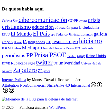
De qué se habla aquí
cibercomunicación
crisis
COPE
Cadena Ser
covid
cristianismo
educación
educación para la ciudadaní­a
El País
El Mundo
galicia
Federico Jiménez Losantos
EEUU
epc
laicismo
Jesucristo
IA
Gripe A
indignados
irak
JMJ
Humor
Mediapro
lssi
McLuhan
Navidad
Negociación con ETA
pederastia
Prisa
PSOE
PP
periodistas
Reino Unido
rajoy
Público
twitter
universidad
sgae
Rubalcaba
RTVE
UE
Universidad de
Zapatero
ZP
Navarra
áfrica
Internet Política
by
Montse Doval
is licensed under
Attribution-NonCommercial-ShareAlike 4.0 International
© 2026
— Funciona gracias a
WordPress