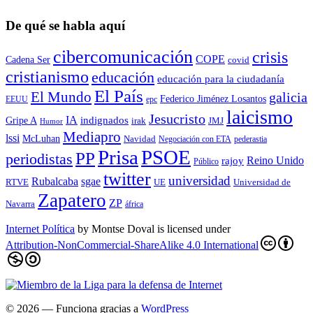
De qué se habla aquí
cibercomunicación
crisis
COPE
Cadena Ser
covid
cristianismo
educación
educación para la ciudadaní­a
El País
El Mundo
galicia
Federico Jiménez Losantos
EEUU
epc
laicismo
Jesucristo
IA
Gripe A
indignados
irak
JMJ
Humor
Mediapro
lssi
McLuhan
Navidad
Negociación con ETA
pederastia
Prisa
PSOE
PP
periodistas
Reino Unido
rajoy
Público
twitter
universidad
sgae
Rubalcaba
RTVE
UE
Universidad de
Zapatero
ZP
Navarra
áfrica
Internet Política
by
Montse Doval
is licensed under
Attribution-NonCommercial-ShareAlike 4.0 International
© 2026
— Funciona gracias a
WordPress