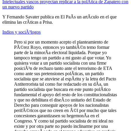
Intelectuales vascos proyectan replicar a la polÃ­tica de Zapatero con
un nuevo partido
Y Fernando Savater publica en El PaÃ­s un artÃ­culo en el que
elimina las crÃ­ticas a Prisa.
Indios y sociÃ³logos
Pero si por un momento acepto el planteamiento de
PÃ©rez Royo, entonces yo tambiÃ©n temo formar
parte de la minorÃ­a electoral liquidada. Porque yo
tampoco tengo un partido a mi gusto al que votar. Yo
quisiera votar a un partido socialista con una firme
posiciÃ³n de rechazo tanto ante el terrorismo de ETA
como ante sus pretensiones polÃ­ticas, un partido
socialista que se atuviese al espÃ­ritu y la letra del Pacto
Antiterrorista tal como fue redactado en su dÃ­a, un
partido socialista que buscara en este punto polÃ­tico
fundamental el apoyo del resto de los constitucionalistas
y que no debilitara el diseÃ±o unitario del Estado de
Derecho para conseguir apoyos de los nacionalistas
perifÃ©ricos que no creen en Ã©l por mucho que tales
concesiones garantizasen su hegemonÃ­a en el
Congreso. Y como tal partido socialista de mi ideal no
existe y por otra parte no puedo inclinarme por una