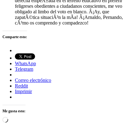
derecha empeÃ±ada en el terreno educativo en preferir
feligreses obedientes a ciudadanos conscientes, me veo
obligado al limbo del voto en blanco. Â¡Ay, que
zapatÃ©tica situaciÃ³n la mÃ­a! Â¡Arnaldo, Pernando,
cÃ³mo os comprendo y compadezco!
Comparte esto:
WhatsApp
Telegram
Correo electrónico
Reddit
Imprimir
Me gusta esto:
Cargando...