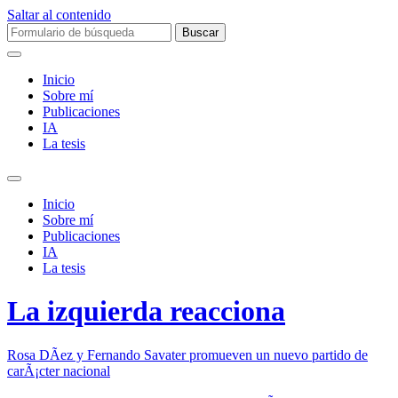
Saltar al contenido
Buscar:
Inicio
Sobre mí­
Publicaciones
IA
La tesis
Alternar
el
Inicio
campo
Sobre mí­
de
Publicaciones
búsqueda
IA
La tesis
La izquierda reacciona
Rosa DÃ­ez y Fernando Savater promueven un nuevo partido de
carÃ¡cter nacional