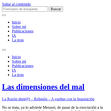
Saltar al contenido
Buscar:
Inicio
Sobre mí­
Publicaciones
IA
La tesis
Alternar
el
Inicio
campo
Sobre mí­
de
Publicaciones
búsqueda
IA
La tesis
Las dimensiones del mal
La Razón digit@l – Religión – A vueltas con la Inquisición
No se trata, ya lo advierte Messori, de pasar de la execración a la