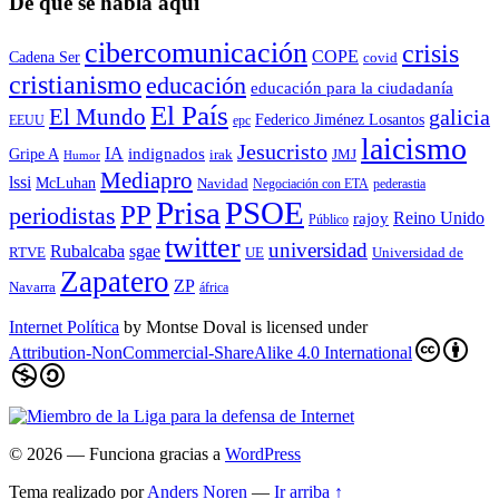
De qué se habla aquí
cibercomunicación
crisis
COPE
Cadena Ser
covid
cristianismo
educación
educación para la ciudadaní­a
El País
El Mundo
galicia
Federico Jiménez Losantos
EEUU
epc
laicismo
Jesucristo
IA
Gripe A
indignados
irak
JMJ
Humor
Mediapro
lssi
McLuhan
Navidad
Negociación con ETA
pederastia
Prisa
PSOE
PP
periodistas
Reino Unido
rajoy
Público
twitter
universidad
sgae
Rubalcaba
RTVE
UE
Universidad de
Zapatero
ZP
Navarra
áfrica
Internet Política
by
Montse Doval
is licensed under
Attribution-NonCommercial-ShareAlike 4.0 International
© 2026
— Funciona gracias a
WordPress
Tema realizado por
Anders Noren
—
Ir arriba ↑