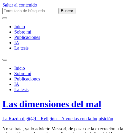
Saltar al contenido
Buscar:
Inicio
Sobre mí­
Publicaciones
IA
La tesis
Alternar
el
Inicio
campo
Sobre mí­
de
Publicaciones
búsqueda
IA
La tesis
Las dimensiones del mal
La Razón digit@l – Religión – A vueltas con la Inquisición
No se trata, ya lo advierte Messori, de pasar de la execración a la