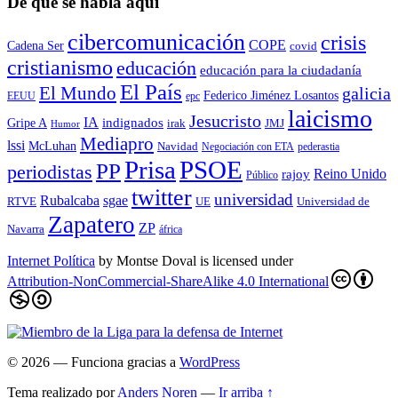
De qué se habla aquí
cibercomunicación
crisis
COPE
Cadena Ser
covid
cristianismo
educación
educación para la ciudadaní­a
El País
El Mundo
galicia
Federico Jiménez Losantos
EEUU
epc
laicismo
Jesucristo
IA
Gripe A
indignados
irak
JMJ
Humor
Mediapro
lssi
McLuhan
Navidad
Negociación con ETA
pederastia
Prisa
PSOE
PP
periodistas
Reino Unido
rajoy
Público
twitter
universidad
sgae
Rubalcaba
RTVE
UE
Universidad de
Zapatero
ZP
Navarra
áfrica
Internet Política
by
Montse Doval
is licensed under
Attribution-NonCommercial-ShareAlike 4.0 International
© 2026
— Funciona gracias a
WordPress
Tema realizado por
Anders Noren
—
Ir arriba ↑