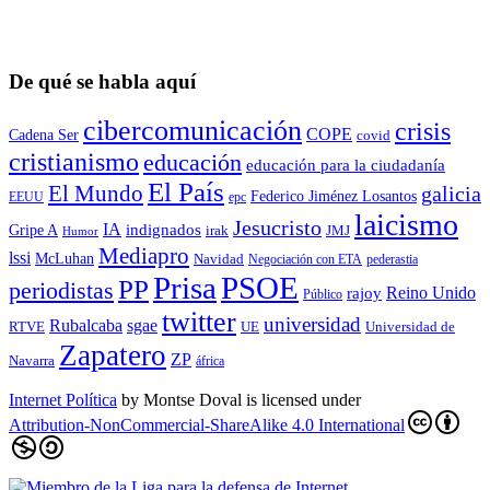
De qué se habla aquí
cibercomunicación
crisis
COPE
Cadena Ser
covid
cristianismo
educación
educación para la ciudadaní­a
El País
El Mundo
galicia
Federico Jiménez Losantos
EEUU
epc
laicismo
Jesucristo
IA
Gripe A
indignados
irak
JMJ
Humor
Mediapro
lssi
McLuhan
Navidad
Negociación con ETA
pederastia
Prisa
PSOE
PP
periodistas
Reino Unido
rajoy
Público
twitter
universidad
sgae
Rubalcaba
RTVE
UE
Universidad de
Zapatero
ZP
Navarra
áfrica
Internet Política
by
Montse Doval
is licensed under
Attribution-NonCommercial-ShareAlike 4.0 International