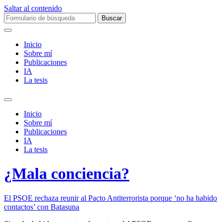
Saltar al contenido
Buscar:
Inicio
Sobre mí­
Publicaciones
IA
La tesis
Alternar
el
Inicio
campo
Sobre mí­
de
Publicaciones
búsqueda
IA
La tesis
¿Mala conciencia?
El PSOE rechaza reunir al Pacto Antiterrorista porque ‘no ha habido
contactos’ con Batasuna