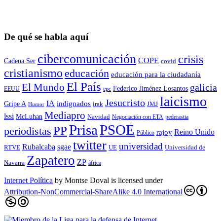
De qué se habla aquí
cibercomunicación
crisis
COPE
Cadena Ser
covid
cristianismo
educación
educación para la ciudadaní­a
El País
El Mundo
galicia
Federico Jiménez Losantos
EEUU
epc
laicismo
Jesucristo
IA
Gripe A
indignados
irak
JMJ
Humor
Mediapro
lssi
McLuhan
Navidad
Negociación con ETA
pederastia
Prisa
PSOE
PP
periodistas
Reino Unido
rajoy
Público
twitter
universidad
sgae
Rubalcaba
RTVE
UE
Universidad de
Zapatero
ZP
Navarra
áfrica
Internet Política
by
Montse Doval
is licensed under
Attribution-NonCommercial-ShareAlike 4.0 International