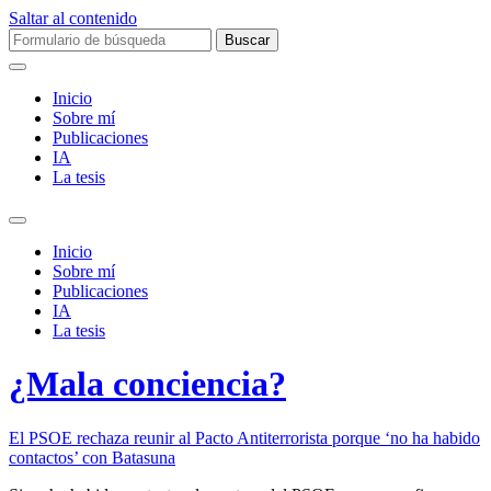
Saltar al contenido
Buscar:
Inicio
Sobre mí­
Publicaciones
IA
La tesis
Alternar
el
Inicio
campo
Sobre mí­
de
Publicaciones
búsqueda
IA
La tesis
¿Mala conciencia?
El PSOE rechaza reunir al Pacto Antiterrorista porque ‘no ha habido
contactos’ con Batasuna