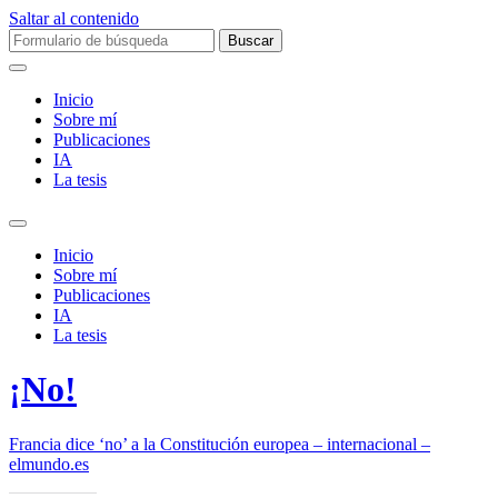
Saltar al contenido
Buscar:
Inicio
Sobre mí­
Publicaciones
IA
La tesis
Alternar
el
Inicio
campo
Sobre mí­
de
Publicaciones
búsqueda
IA
La tesis
¡No!
Francia dice ‘no’ a la Constitución europea – internacional –
elmundo.es