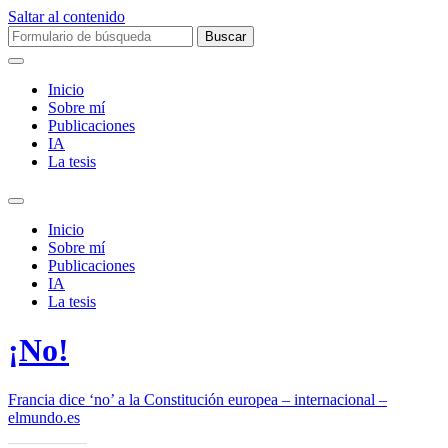
Saltar al contenido
Buscar:
Inicio
Sobre mí­
Publicaciones
IA
La tesis
Alternar
el
Inicio
campo
Sobre mí­
de
Publicaciones
búsqueda
IA
La tesis
¡No!
Francia dice ‘no’ a la Constitución europea – internacional –
elmundo.es