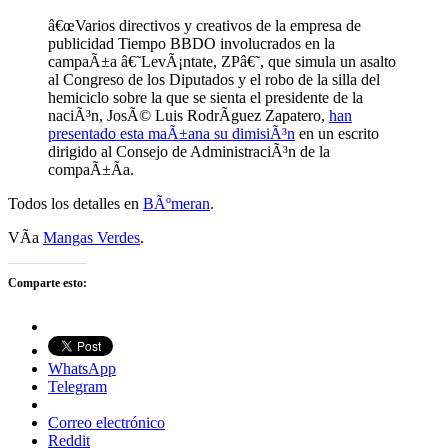
â€œVarios directivos y creativos de la empresa de
publicidad Tiempo BBDO involucrados en la
campaÃ±a â€˜LevÃ¡ntate, ZPâ€˜, que simula un asalto
al Congreso de los Diputados y el robo de la silla del
hemiciclo sobre la que se sienta el presidente de la
naciÃ³n, JosÃ© Luis RodrÃ­guez Zapatero,
han
presentado esta maÃ±ana su dimisiÃ³n
en un escrito
dirigido al Consejo de AdministraciÃ³n de la
compaÃ±Ã­a.
Todos los detalles en
BÃºmeran
.
VÃ­a
Mangas Verdes
.
Comparte esto:
WhatsApp
Telegram
Correo electrónico
Reddit