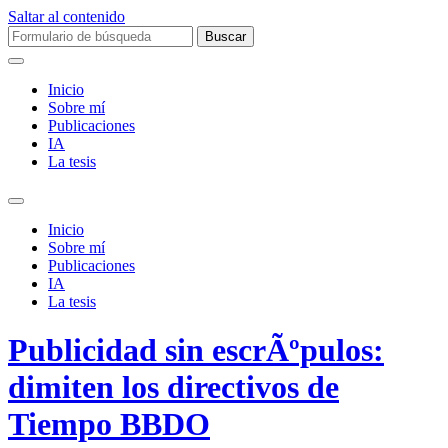
Saltar al contenido
Buscar:
Inicio
Sobre mí­
Publicaciones
IA
La tesis
Alternar
el
Inicio
campo
Sobre mí­
de
Publicaciones
búsqueda
IA
La tesis
Publicidad sin escrÃºpulos:
dimiten los directivos de
Tiempo BBDO