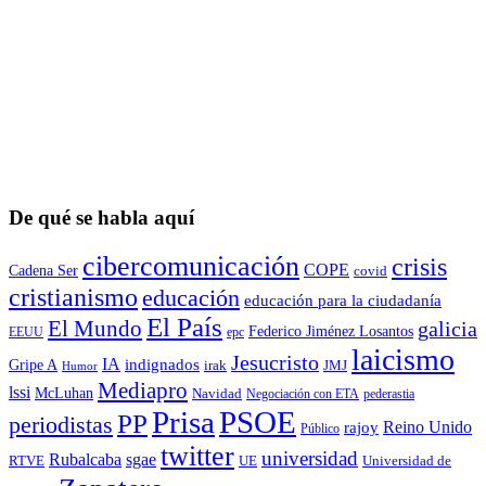
De qué se habla aquí
cibercomunicación
crisis
COPE
Cadena Ser
covid
cristianismo
educación
educación para la ciudadaní­a
El País
El Mundo
galicia
Federico Jiménez Losantos
EEUU
epc
laicismo
Jesucristo
IA
Gripe A
indignados
irak
JMJ
Humor
Mediapro
lssi
McLuhan
Navidad
Negociación con ETA
pederastia
Prisa
PSOE
PP
periodistas
Reino Unido
rajoy
Público
twitter
universidad
sgae
Rubalcaba
RTVE
UE
Universidad de