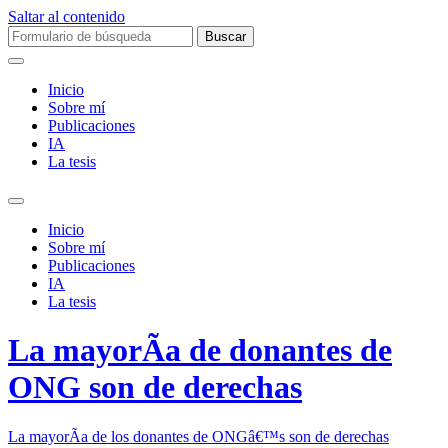
Saltar al contenido
Buscar:
Inicio
Sobre mí­
Publicaciones
IA
La tesis
Alternar
el
Inicio
campo
Sobre mí­
de
Publicaciones
búsqueda
IA
La tesis
La mayorÃ­a de donantes de
ONG son de derechas
La mayorÃ­a de los donantes de ONGâ€™s son de derechas