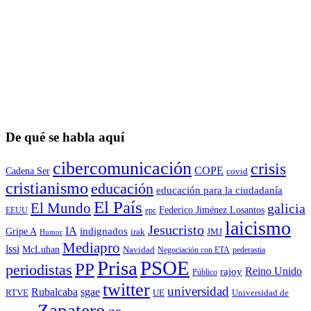
De qué se habla aquí
cibercomunicación
crisis
COPE
Cadena Ser
covid
cristianismo
educación
educación para la ciudadaní­a
El País
El Mundo
galicia
Federico Jiménez Losantos
EEUU
epc
laicismo
Jesucristo
IA
Gripe A
indignados
irak
JMJ
Humor
Mediapro
lssi
McLuhan
Navidad
Negociación con ETA
pederastia
Prisa
PSOE
PP
periodistas
Reino Unido
rajoy
Público
twitter
universidad
sgae
Rubalcaba
RTVE
UE
Universidad de
Zapatero