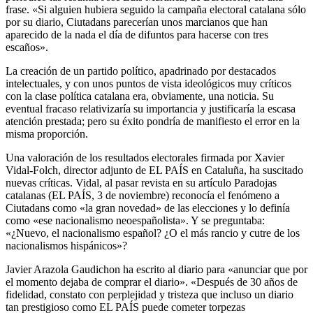
frase. «Si alguien hubiera seguido la campaña electoral catalana sólo
por su diario, Ciutadans parecerían unos marcianos que han
aparecido de la nada el día de difuntos para hacerse con tres
escaños».
La creación de un partido político, apadrinado por destacados
intelectuales, y con unos puntos de vista ideológicos muy críticos
con la clase política catalana era, obviamente, una noticia. Su
eventual fracaso relativizaría su importancia y justificaría la escasa
atención prestada; pero su éxito pondría de manifiesto el error en la
misma proporción.
Una valoración de los resultados electorales firmada por Xavier
Vidal-Folch, director adjunto de EL PAÍS en Cataluña, ha suscitado
nuevas críticas. Vidal, al pasar revista en su artículo Paradojas
catalanas (EL PAÍS, 3 de noviembre) reconocía el fenómeno a
Ciutadans como «la gran novedad» de las elecciones y lo definía
como «ese nacionalismo neoespañolista». Y se preguntaba:
«¿Nuevo, el nacionalismo español? ¿O el más rancio y cutre de los
nacionalismos hispánicos»?
Javier Arazola Gaudichon ha escrito al diario para «anunciar que por
el momento dejaba de comprar el diario». «Después de 30 años de
fidelidad, constato con perplejidad y tristeza que incluso un diario
tan prestigioso como EL PAÍS puede cometer torpezas