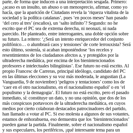
parte, de forma que inducen a una interpretación sesgada. Primero:
¿acaso es un insulto, un abuso o un menosprecio, afirmar, como yo
hacía, que la aparición de Ciutadans revela la ‘riqueza vitalista de la
sociedad y la política catalanas’, pues ‘en pocos meses’ han pasado
‘del cero al tres’ (escaños), un ‘salto infinito’? Segundo: no he
escrito que el PC sea de extrema derecha, ni neonazi, ni nada
parecido. He planteado, entre interrogantes, una doble opción sobre
su futuro. La reitero: ‘¿Será un intento enriquecedor del conjunto
polifónico… o alumbrará caos y tensiones’ de corte lerrouxista? Será
esto último, sostenía, si acaban imponiéndose ‘los recelos y
resentimientos de los ciudadanos afectos a, y protegidos por la
ultraderecha mediática, por encima de los bienintencionados
profesores e intelectuales bilingüistas’. Ese futuro no está escrito. Al
propio Francesc de Carreras, principal ideólogo, candidato del PC
en las últimas elecciones y su voz más moderada, le angustian (La
Vanguardia, 9 de noviembre) ‘peligros y tentaciones’ como los de
‘caer en el otro nacionalismo, en el nacionalismo español’ o en ‘el
populismo y la demagogia’. El futuro no está escrito, pero el pasado
inmediato, sí: constituye un dato, y no una opinión, que dos de los
más conspicuos portavoces de la ultraderecha mediática, en cuyos
medios por cierto colaboran destacados patrocinadores del partido,
han llamado a votar al PC. Si eso molesta a algunos de sus votantes,
estamos de enhorabuena, eso demuestra que los ‘bienintencionados’
pueden ganar la partida. Finalmente, sobre el nacionalismo español
y sus especulares, los periféricos, ¡qué interesante tema para un