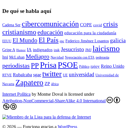
De qué se habla aquí
cibercomunicación
crisis
COPE
Cadena Ser
covid
cristianismo
educación
educación para la ciudadaní­a
El País
El Mundo
galicia
Federico Jiménez Losantos
EEUU
epc
laicismo
Jesucristo
IA
Gripe A
indignados
irak
JMJ
Humor
Mediapro
lssi
McLuhan
Navidad
Negociación con ETA
pederastia
Prisa
PSOE
PP
periodistas
Reino Unido
rajoy
Público
twitter
universidad
sgae
Rubalcaba
RTVE
UE
Universidad de
Zapatero
ZP
Navarra
áfrica
Internet Política
by
Montse Doval
is licensed under
Attribution-NonCommercial-ShareAlike 4.0 International
© 2026
— Funciona gracias a
WordPress