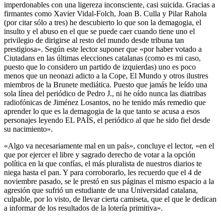
imperdonables con una ligereza inconsciente, casi suicida. Gracias a
firmantes como Xavier Vidal-Folch, Joan B. Culla y Pilar Rahola
(por citar sólo a tres) he descubierto lo que son la demagogia, el
insulto y el abuso en el que se puede caer cuando tiene uno el
privilegio de dirigirse al resto del mundo desde tribuna tan
prestigiosa». Según este lector suponer que «por haber votado a
Ciutadans en las últimas elecciones catalanas (como es mi caso,
puesto que lo considero un partido de izquierdas) uno es poco
menos que un neonazi adicto a la Cope, El Mundo y otros ilustres
miembros de la Brunete mediática. Puesto que jamás he leído una
sola línea del periódico de Pedro J., ni he oído nunca las diatribas
radiofónicas de Jiménez Losantos, no he tenido más remedio que
aprender lo que es la demagogia de la que tanto se acusa a esos
personajes leyendo EL PAÍS, el periódico al que he sido fiel desde
su nacimiento».
«Algo va necesariamente mal en un país», concluye el lector, «en el
que por ejercer el libre y sagrado derecho de votar a la opción
política en la que confías, el más pluralista de nuestros diarios te
niega hasta el pan. Y para corroborarlo, les recuerdo que el 4 de
noviembre pasado, se le prestó en sus páginas el mismo espacio a la
agresión que sufrió un estudiante de una Universidad catalana,
culpable, por lo visto, de llevar cierta camiseta, que el que le dedican
a informar de los resultados de la lotería primitiva».