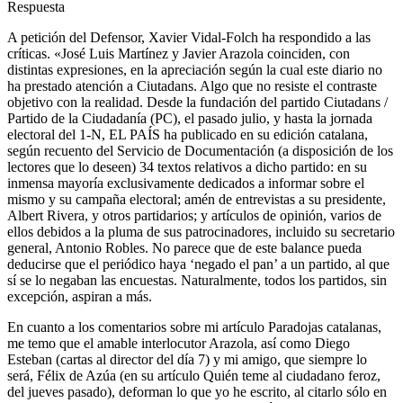
Respuesta
A petición del Defensor, Xavier Vidal-Folch ha respondido a las
críticas. «José Luis Martínez y Javier Arazola coinciden, con
distintas expresiones, en la apreciación según la cual este diario no
ha prestado atención a Ciutadans. Algo que no resiste el contraste
objetivo con la realidad. Desde la fundación del partido Ciutadans /
Partido de la Ciudadanía (PC), el pasado julio, y hasta la jornada
electoral del 1-N, EL PAÍS ha publicado en su edición catalana,
según recuento del Servicio de Documentación (a disposición de los
lectores que lo deseen) 34 textos relativos a dicho partido: en su
inmensa mayoría exclusivamente dedicados a informar sobre el
mismo y su campaña electoral; amén de entrevistas a su presidente,
Albert Rivera, y otros partidarios; y artículos de opinión, varios de
ellos debidos a la pluma de sus patrocinadores, incluido su secretario
general, Antonio Robles. No parece que de este balance pueda
deducirse que el periódico haya ‘negado el pan’ a un partido, al que
sí se lo negaban las encuestas. Naturalmente, todos los partidos, sin
excepción, aspiran a más.
En cuanto a los comentarios sobre mi artículo Paradojas catalanas,
me temo que el amable interlocutor Arazola, así como Diego
Esteban (cartas al director del día 7) y mi amigo, que siempre lo
será, Félix de Azúa (en su artículo Quién teme al ciudadano feroz,
del jueves pasado), deforman lo que yo he escrito, al citarlo sólo en