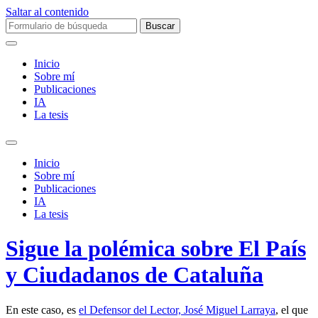
Saltar al contenido
Buscar:
Inicio
Sobre mí­
Publicaciones
IA
La tesis
Alternar
el
Inicio
campo
Sobre mí­
de
Publicaciones
búsqueda
IA
La tesis
Sigue la polémica sobre El Paí­s
y Ciudadanos de Cataluña
En este caso, es
el Defensor del Lector, José Miguel Larraya
, el que