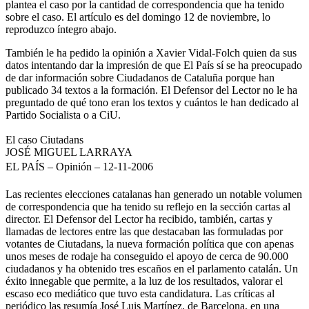
plantea el caso por la cantidad de correspondencia que ha tenido
sobre el caso. El artículo es del domingo 12 de noviembre, lo
reproduzco íntegro abajo.
También le ha pedido la opinión a Xavier Vidal-Folch quien da sus
datos intentando dar la impresión de que El Paí­s sí­ se ha preocupado
de dar información sobre Ciudadanos de Cataluña porque han
publicado 34 textos a la formación. El Defensor del Lector no le ha
preguntado de qué tono eran los textos y cuántos le han dedicado al
Partido Socialista o a CiU.
El caso Ciutadans
JOSÉ MIGUEL LARRAYA
EL PAÍS – Opinión – 12-11-2006
Las recientes elecciones catalanas han generado un notable volumen
de correspondencia que ha tenido su reflejo en la sección cartas al
director. El Defensor del Lector ha recibido, también, cartas y
llamadas de lectores entre las que destacaban las formuladas por
votantes de Ciutadans, la nueva formación política que con apenas
unos meses de rodaje ha conseguido el apoyo de cerca de 90.000
ciudadanos y ha obtenido tres escaños en el parlamento catalán. Un
éxito innegable que permite, a la luz de los resultados, valorar el
escaso eco mediático que tuvo esta candidatura. Las críticas al
periódico las resumía José Luis Martínez, de Barcelona, en una