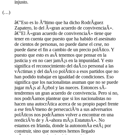
injusto.
(…)
â€”Eso es lo Ãºltimo que ha dicho RodrÃ­guez
Zapatero, lo del Â«gran acuerdo de convivenciaÂ».
â€”El Â«gran acuerdo de convivenciaÂ» tiene que
tener en cuenta que puesto que ha habido el asesinato
de cientos de personas, no puede darse el cese, no
puede darse el fin a cambio de un precio polÃ­tico. Y
puesto que esto es asÃ­ tenemos que pensar en la
justicia y en no caer jamÃ¡s en la impunidad. Y esto
significa el reconocimiento del daÃ±o personal a las
vÃ­ctimas y del daÃ±o polÃ­tico a esos partidos que no
han podido trabajar en igualdad de condiciones. Eso
significa que los nacionalistas asuman que no se puede
jugar mÃ¡s al Ã¡rbol y las nueces. Entonces sÃ­
tendremos un gran acuerdo de convivencia. Pero si no,
nos podrÃ­amos plantear que si los nacionalistas no
hacen una autocrÃ­tica acerca de su propio papel frente
a ese fenÃ³meno de persecuciÃ³n a sus adversarios
polÃ­ticos nos podrÃ­amos volver a encontrar en una
reediciÃ³n de y Â«ahora mÃ¡s EstatutoÂ». No
estamos en Irlanda, donde la autonomÃ­a estÃ¡ por
construir, sino que nosotros hemos llegado