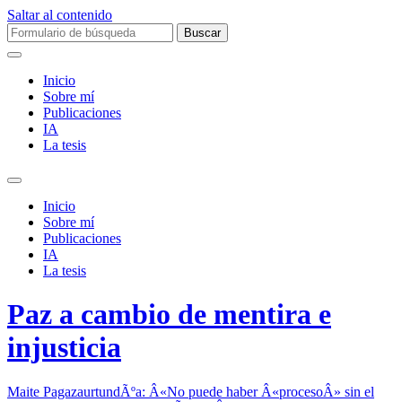
Saltar al contenido
Buscar:
Inicio
Sobre mí­
Publicaciones
IA
La tesis
Alternar
el
Inicio
campo
Sobre mí­
de
Publicaciones
búsqueda
IA
La tesis
Paz a cambio de mentira e
injusticia
Maite PagazaurtundÃºa: Â«No puede haber Â«procesoÂ» sin el