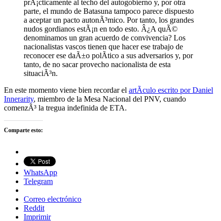
prÃ¡cticamente al techo del autogobierno y, por otra
parte, el mundo de Batasuna tampoco parece dispuesto
a aceptar un pacto autonÃ³mico. Por tanto, los grandes
nudos gordianos estÃ¡n en todo esto. Â¿A quÃ©
denominamos un gran acuerdo de convivencia? Los
nacionalistas vascos tienen que hacer ese trabajo de
reconocer ese daÃ±o polÃ­tico a sus adversarios y, por
tanto, de no sacar provecho nacionalista de esta
situaciÃ³n.
En este momento viene bien recordar el
artÃ­culo escrito por Daniel
Innerarity
, miembro de la Mesa Nacional del PNV, cuando
comenzÃ³ la tregua indefinida de ETA.
Comparte esto:
WhatsApp
Telegram
Correo electrónico
Reddit
Imprimir