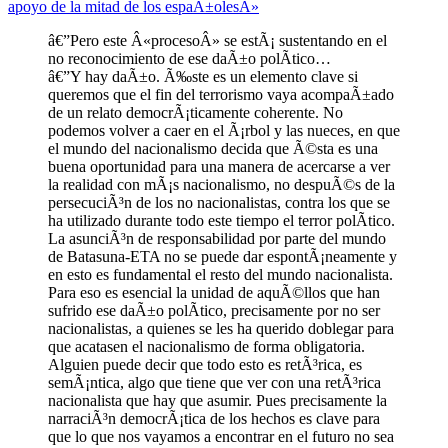
apoyo de la mitad de los espaÃ±olesÂ»
â€”Pero este Â«procesoÂ» se estÃ¡ sustentando en el
no reconocimiento de ese daÃ±o polÃ­tico…
â€”Y hay daÃ±o. Ã‰ste es un elemento clave si
queremos que el fin del terrorismo vaya acompaÃ±ado
de un relato democrÃ¡ticamente coherente. No
podemos volver a caer en el Ã¡rbol y las nueces, en que
el mundo del nacionalismo decida que Ã©sta es una
buena oportunidad para una manera de acercarse a ver
la realidad con mÃ¡s nacionalismo, no despuÃ©s de la
persecuciÃ³n de los no nacionalistas, contra los que se
ha utilizado durante todo este tiempo el terror polÃ­tico.
La asunciÃ³n de responsabilidad por parte del mundo
de Batasuna-ETA no se puede dar espontÃ¡neamente y
en esto es fundamental el resto del mundo nacionalista.
Para eso es esencial la unidad de aquÃ©llos que han
sufrido ese daÃ±o polÃ­tico, precisamente por no ser
nacionalistas, a quienes se les ha querido doblegar para
que acatasen el nacionalismo de forma obligatoria.
Alguien puede decir que todo esto es retÃ³rica, es
semÃ¡ntica, algo que tiene que ver con una retÃ³rica
nacionalista que hay que asumir. Pues precisamente la
narraciÃ³n democrÃ¡tica de los hechos es clave para
que lo que nos vayamos a encontrar en el futuro no sea