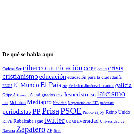
De qué se habla aquí
cibercomunicación
crisis
COPE
Cadena Ser
covid
cristianismo
educación
educación para la ciudadaní­a
El País
El Mundo
galicia
Federico Jiménez Losantos
EEUU
epc
laicismo
Jesucristo
IA
Gripe A
indignados
irak
JMJ
Humor
Mediapro
lssi
McLuhan
Navidad
Negociación con ETA
pederastia
Prisa
PSOE
PP
periodistas
Reino Unido
rajoy
Público
twitter
universidad
sgae
Rubalcaba
RTVE
UE
Universidad de
Zapatero
ZP
Navarra
áfrica