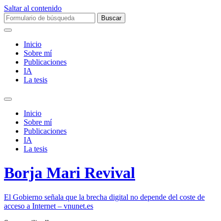
Saltar al contenido
Buscar:
Inicio
Sobre mí­
Publicaciones
IA
La tesis
Alternar
el
Inicio
campo
Sobre mí­
de
Publicaciones
búsqueda
IA
La tesis
Borja Mari Revival
El Gobierno señala que la brecha digital no depende del coste de
acceso a Internet – vnunet.es