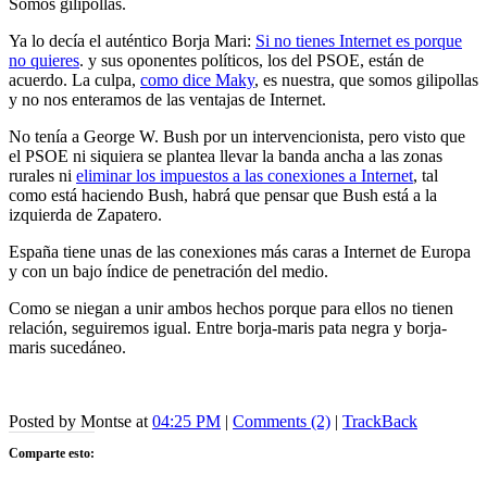
Somos gilipollas.
Ya lo decía el auténtico Borja Mari:
Si no tienes Internet es porque
no quieres
. y sus oponentes políticos, los del PSOE, están de
acuerdo. La culpa,
como dice Maky
, es nuestra, que somos gilipollas
y no nos enteramos de las ventajas de Internet.
No tenía a George W. Bush por un intervencionista, pero visto que
el PSOE ni siquiera se plantea llevar la banda ancha a las zonas
rurales ni
eliminar los impuestos a las conexiones a Internet
, tal
como está haciendo Bush, habrá que pensar que Bush está a la
izquierda de Zapatero.
España tiene unas de las conexiones más caras a Internet de Europa
y con un bajo índice de penetración del medio.
Como se niegan a unir ambos hechos porque para ellos no tienen
relación, seguiremos igual. Entre borja-maris pata negra y borja-
maris sucedáneo.
Posted by Montse at
04:25 PM
|
Comments (2)
|
TrackBack
Comparte esto: