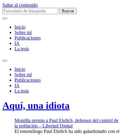
Saltar al contenido
Buscar:
Inicio
Sobre mí­
Publicaciones
IA
La tesis
Alternar
el
Inicio
campo
Sobre mí­
de
Publicaciones
búsqueda
IA
La tesis
Aquí, una idiota
Montilla premia a Paul Ehrlich, defensor del control de
la población – Libertad Digital
El entomólogo Paul Ehrlich ha sido galardonado con el