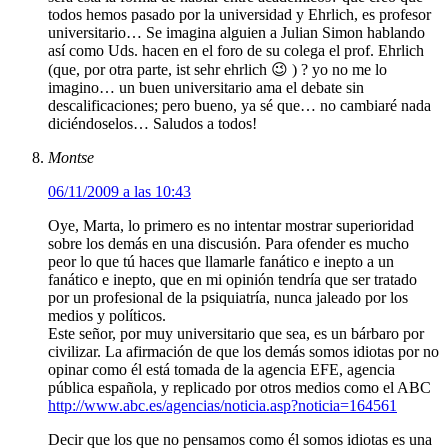
todos hemos pasado por la universidad y Ehrlich, es profesor
universitario… Se imagina alguien a Julian Simon hablando
así como Uds. hacen en el foro de su colega el prof. Ehrlich
(que, por otra parte, ist sehr ehrlich 😉 ) ? yo no me lo
imagino… un buen universitario ama el debate sin
descalificaciones; pero bueno, ya sé que… no cambiaré nada
diciéndoselos… Saludos a todos!
Montse
06/11/2009 a las 10:43
Oye, Marta, lo primero es no intentar mostrar superioridad
sobre los demás en una discusión. Para ofender es mucho
peor lo que tú haces que llamarle fanático e inepto a un
fanático e inepto, que en mi opinión tendría que ser tratado
por un profesional de la psiquiatría, nunca jaleado por los
medios y políticos.
Este señor, por muy universitario que sea, es un bárbaro por
civilizar. La afirmación de que los demás somos idiotas por no
opinar como él está tomada de la agencia EFE, agencia
pública española, y replicado por otros medios como el ABC
http://www.abc.es/agencias/noticia.asp?noticia=164561
Decir que los que no pensamos como él somos idiotas es una