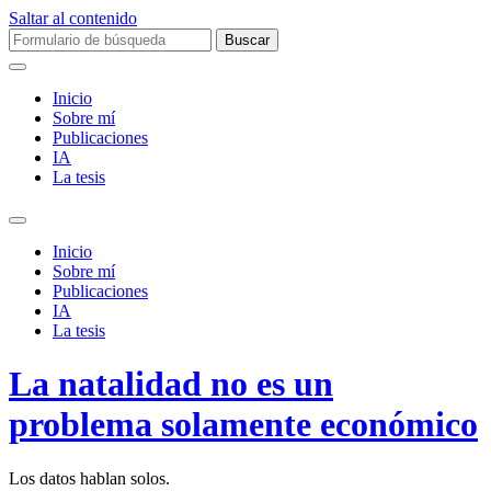
Saltar al contenido
Buscar:
Inicio
Sobre mí­
Publicaciones
IA
La tesis
Alternar
el
Inicio
campo
Sobre mí­
de
Publicaciones
búsqueda
IA
La tesis
La natalidad no es un
problema solamente económico
Los datos hablan solos.