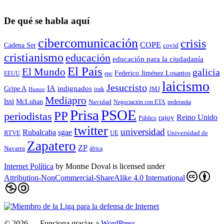
De qué se habla aquí
cibercomunicación
crisis
COPE
Cadena Ser
covid
cristianismo
educación
educación para la ciudadaní­a
El País
El Mundo
galicia
Federico Jiménez Losantos
EEUU
epc
laicismo
Jesucristo
IA
Gripe A
indignados
irak
JMJ
Humor
Mediapro
lssi
McLuhan
Navidad
Negociación con ETA
pederastia
Prisa
PSOE
PP
periodistas
Reino Unido
rajoy
Público
twitter
universidad
sgae
Rubalcaba
RTVE
UE
Universidad de
Zapatero
ZP
Navarra
áfrica
Internet Política
by
Montse Doval
is licensed under
Attribution-NonCommercial-ShareAlike 4.0 International
© 2026
— Funciona gracias a
WordPress