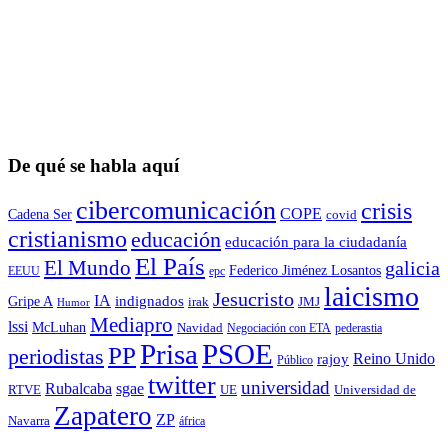
De qué se habla aquí
cibercomunicación
crisis
COPE
Cadena Ser
covid
cristianismo
educación
educación para la ciudadaní­a
El País
El Mundo
galicia
Federico Jiménez Losantos
EEUU
epc
laicismo
Jesucristo
IA
Gripe A
indignados
irak
JMJ
Humor
Mediapro
lssi
McLuhan
Navidad
Negociación con ETA
pederastia
Prisa
PSOE
PP
periodistas
Reino Unido
rajoy
Público
twitter
universidad
sgae
Rubalcaba
RTVE
UE
Universidad de
Zapatero
ZP
Navarra
áfrica