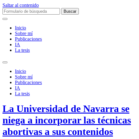
Saltar al contenido
Buscar:
Inicio
Sobre mí­
Publicaciones
IA
La tesis
Alternar
el
Inicio
campo
Sobre mí­
de
Publicaciones
búsqueda
IA
La tesis
La Universidad de Navarra se
niega a incorporar las técnicas
abortivas a sus contenidos