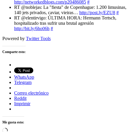
http://networkedblogs.com/p20486085
#
RT @noblejas: La "fiesta" de Copenhague: 1.200 limusinas,
140 jets privados, caviar, vieiras…
http://post.ly/EZU8
#
RT @elentirvigo: ÚLTIMA HORA: Hermann Tertsch,
hospitalizado tras sufrir una brutal agresión
http://bit.ly/6ho06h
#
Powered by
Twitter Tools
Comparte esto:
WhatsApp
Telegram
Correo electrónico
Reddit
Imprimir
Me gusta esto:
Cargando...