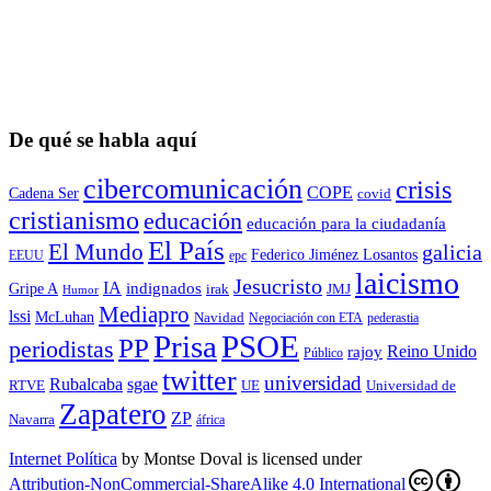
De qué se habla aquí
cibercomunicación
crisis
COPE
Cadena Ser
covid
cristianismo
educación
educación para la ciudadaní­a
El País
El Mundo
galicia
Federico Jiménez Losantos
EEUU
epc
laicismo
Jesucristo
IA
Gripe A
indignados
irak
JMJ
Humor
Mediapro
lssi
McLuhan
Navidad
Negociación con ETA
pederastia
Prisa
PSOE
PP
periodistas
Reino Unido
rajoy
Público
twitter
universidad
sgae
Rubalcaba
RTVE
UE
Universidad de
Zapatero
ZP
Navarra
áfrica
Internet Política
by
Montse Doval
is licensed under
Attribution-NonCommercial-ShareAlike 4.0 International