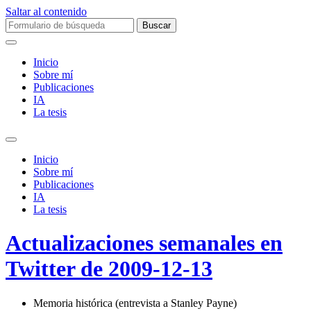
Saltar al contenido
Buscar:
Inicio
Sobre mí­
Publicaciones
IA
La tesis
Alternar
el
Inicio
campo
Sobre mí­
de
Publicaciones
búsqueda
IA
La tesis
Actualizaciones semanales en
Twitter de 2009-12-13
Memoria histórica (entrevista a Stanley Payne)