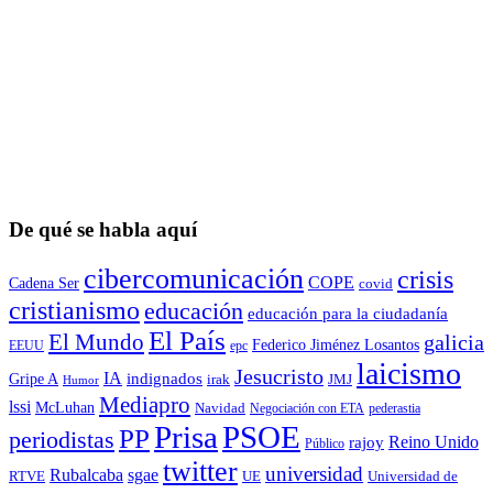
De qué se habla aquí
cibercomunicación
crisis
COPE
Cadena Ser
covid
cristianismo
educación
educación para la ciudadaní­a
El País
El Mundo
galicia
Federico Jiménez Losantos
EEUU
epc
laicismo
Jesucristo
IA
Gripe A
indignados
irak
JMJ
Humor
Mediapro
lssi
McLuhan
Navidad
Negociación con ETA
pederastia
Prisa
PSOE
PP
periodistas
Reino Unido
rajoy
Público
twitter
universidad
sgae
Rubalcaba
RTVE
UE
Universidad de