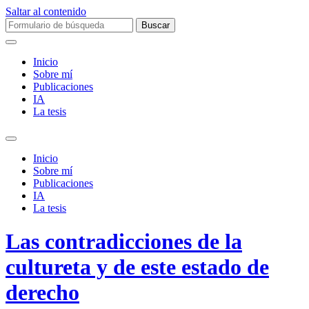
Saltar al contenido
Buscar:
Inicio
Sobre mí­
Publicaciones
IA
La tesis
Alternar
el
Inicio
campo
Sobre mí­
de
Publicaciones
búsqueda
IA
La tesis
Las contradicciones de la
cultureta y de este estado de
derecho