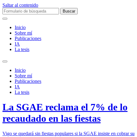
Saltar al contenido
Buscar:
Inicio
Sobre mí­
Publicaciones
IA
La tesis
Alternar
el
Inicio
campo
Sobre mí­
de
Publicaciones
búsqueda
IA
La tesis
La SGAE reclama el 7% de lo
recaudado en las fiestas
Vigo se quedará sin fiestas populares si la SGAE insiste en cobrar su