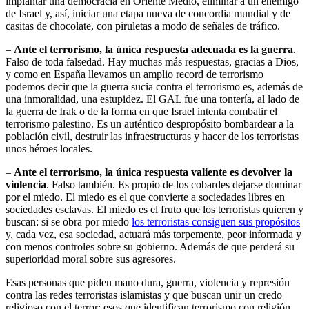
implantar una democracia en Oriente Medio, eliminar a un enemigo
de Israel y, así, iniciar una etapa nueva de concordia mundial y de
casitas de chocolate, con piruletas a modo de señales de tráfico.
–
Ante el terrorismo, la única respuesta adecuada es la guerra
.
Falso de toda falsedad. Hay muchas más respuestas, gracias a Dios,
y como en España llevamos un amplio record de terrorismo
podemos decir que la guerra sucia contra el terrorismo es, además de
una inmoralidad, una estupidez. El GAL fue una tontería, al lado de
la guerra de Irak o de la forma en que Israel intenta combatir el
terrorismo palestino. Es un auténtico despropósito bombardear a la
población civil, destruir las infraestructuras y hacer de los terroristas
unos héroes locales.
–
Ante el terrorismo, la única respuesta valiente es devolver la
violencia
. Falso también. Es propio de los cobardes dejarse dominar
por el miedo. El miedo es el que convierte a sociedades libres en
sociedades esclavas. El miedo es el fruto que los terroristas quieren y
buscan: si se obra por miedo
los terroristas consiguen sus propósitos
y, cada vez, esa sociedad, actuará más torpemente, peor informada y
con menos controles sobre su gobierno. Además de que perderá su
superioridad moral sobre sus agresores.
Esas personas que piden mano dura, guerra, violencia y represión
contra las redes terroristas islamistas y que buscan unir un credo
religioso con el terror; esos que identifican terrorismo con religión