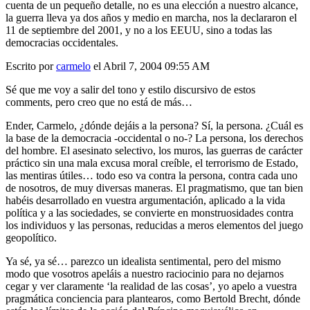
cuenta de un pequeño detalle, no es una elección a nuestro alcance,
la guerra lleva ya dos años y medio en marcha, nos la declararon el
11 de septiembre del 2001, y no a los EEUU, sino a todas las
democracias occidentales.
Escrito por
carmelo
el Abril 7, 2004 09:55 AM
Sé que me voy a salir del tono y estilo discursivo de estos
comments, pero creo que no está de más…
Ender, Carmelo, ¿dónde dejáis a la persona? Sí, la persona. ¿Cuál es
la base de la democracia -occidental o no-? La persona, los derechos
del hombre. El asesinato selectivo, los muros, las guerras de carácter
práctico sin una mala excusa moral creíble, el terrorismo de Estado,
las mentiras útiles… todo eso va contra la persona, contra cada uno
de nosotros, de muy diversas maneras. El pragmatismo, que tan bien
habéis desarrollado en vuestra argumentación, aplicado a la vida
política y a las sociedades, se convierte en monstruosidades contra
los individuos y las personas, reducidas a meros elementos del juego
geopolítico.
Ya sé, ya sé… parezco un idealista sentimental, pero del mismo
modo que vosotros apeláis a nuestro raciocinio para no dejarnos
cegar y ver claramente ‘la realidad de las cosas’, yo apelo a vuestra
pragmática conciencia para plantearos, como Bertold Brecht, dónde