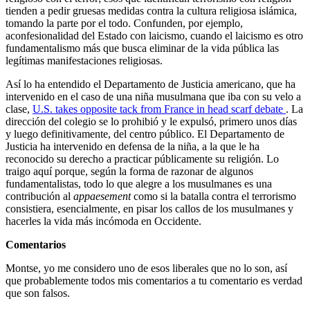
tienden a pedir gruesas medidas contra la cultura religiosa islámica,
tomando la parte por el todo. Confunden, por ejemplo,
aconfesionalidad del Estado con laicismo, cuando el laicismo es otro
fundamentalismo más que busca eliminar de la vida pública las
legítimas manifestaciones religiosas.
Así lo ha entendido el Departamento de Justicia americano, que ha
intervenido en el caso de una niña musulmana que iba con su velo a
clase,
U.S. takes opposite tack from France in head scarf debate
. La
dirección del colegio se lo prohibió y le expulsó, primero unos días
y luego definitivamente, del centro público. El Departamento de
Justicia ha intervenido en defensa de la niña, a la que le ha
reconocido su derecho a practicar públicamente su religión. Lo
traigo aquí porque, según la forma de razonar de algunos
fundamentalistas, todo lo que alegre a los musulmanes es una
contribución al
appaesement
como si la batalla contra el terrorismo
consistiera, esencialmente, en pisar los callos de los musulmanes y
hacerles la vida más incómoda en Occidente.
Comentarios
Montse, yo me considero uno de esos liberales que no lo son, así
que probablemente todos mis comentarios a tu comentario es verdad
que son falsos.