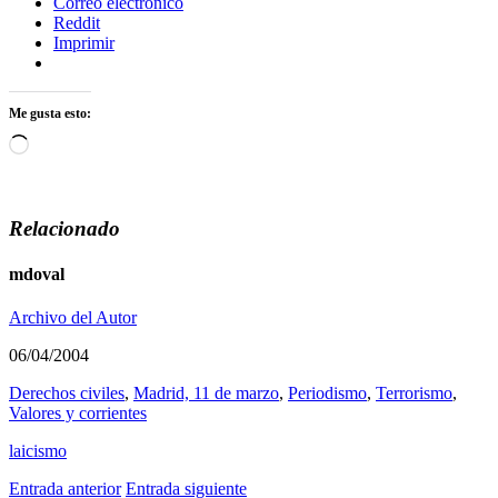
Correo electrónico
Reddit
Imprimir
Me gusta esto:
Cargando...
Relacionado
mdoval
Archivo del Autor
06/04/2004
Derechos civiles
,
Madrid, 11 de marzo
,
Periodismo
,
Terrorismo
,
Valores y corrientes
laicismo
Entrada anterior
Entrada siguiente