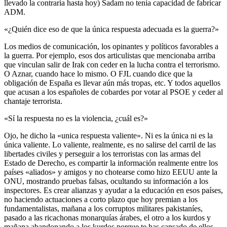
llevado la contraria hasta hoy) Sadam no tenía capacidad de fabricar
ADM.
«¿Quién dice eso de que la única respuesta adecuada es la guerra?»
Los medios de comunicación, los opinantes y políticos favorables a
la guerra. Por ejemplo, esos dos articulistas que mencionaba arriba
que vinculan salir de Irak con ceder en la lucha contra el terrorismo.
O Aznar, cuando hace lo mismo. O FJL cuando dice que la
obligación de España es llevar aún más tropas, etc. Y todos aquellos
que acusan a los españoles de cobardes por votar al PSOE y ceder al
chantaje terrorista.
«Sí la respuesta no es la violencia, ¿cuál es?»
Ojo, he dicho la «unica respuesta valiente». Ni es la única ni es la
única valiente. Lo valiente, realmente, es no salirse del carril de las
libertades civiles y perseguir a los terroristas con las armas del
Estado de Derecho, es compartir la información realmente entre los
países «aliados» y amigos y no chotearse como hizo EEUU ante la
ONU, mostrando pruebas falsas, ocultando su información a los
inspectores. Es crear alianzas y ayudar a la educación en esos países,
no haciendo actuaciones a corto plazo que hoy premian a los
fundamentalistas, mañana a los corruptos militares pakistaníes,
pasado a las ricachonas monarquías árabes, el otro a los kurdos y
mañana abandonando a los kurdos porque te has cansado de ellos.