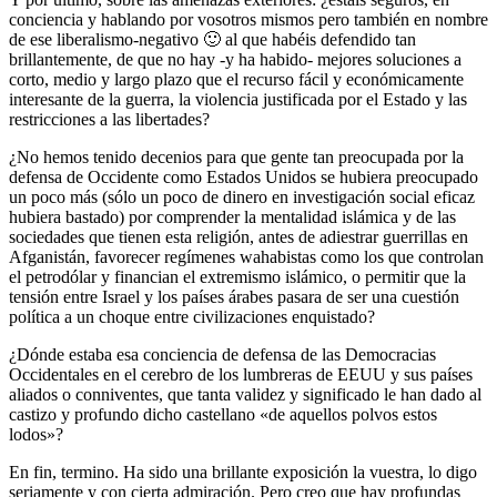
conciencia y hablando por vosotros mismos pero también en nombre
de ese liberalismo-negativo 🙂 al que habéis defendido tan
brillantemente, de que no hay -y ha habido- mejores soluciones a
corto, medio y largo plazo que el recurso fácil y económicamente
interesante de la guerra, la violencia justificada por el Estado y las
restricciones a las libertades?
¿No hemos tenido decenios para que gente tan preocupada por la
defensa de Occidente como Estados Unidos se hubiera preocupado
un poco más (sólo un poco de dinero en investigación social eficaz
hubiera bastado) por comprender la mentalidad islámica y de las
sociedades que tienen esta religión, antes de adiestrar guerrillas en
Afganistán, favorecer regímenes wahabistas como los que controlan
el petrodólar y financian el extremismo islámico, o permitir que la
tensión entre Israel y los países árabes pasara de ser una cuestión
política a un choque entre civilizaciones enquistado?
¿Dónde estaba esa conciencia de defensa de las Democracias
Occidentales en el cerebro de los lumbreras de EEUU y sus países
aliados o conniventes, que tanta validez y significado le han dado al
castizo y profundo dicho castellano «de aquellos polvos estos
lodos»?
En fin, termino. Ha sido una brillante exposición la vuestra, lo digo
seriamente y con cierta admiración. Pero creo que hay profundas