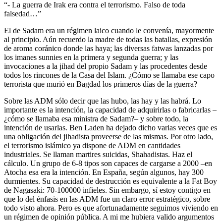
“- La guerra de Irak era contra el terrorismo. Falso de toda
falsedad…”
El de Sadam era un régimen laico cuando le convenía, mayormente
al principio. Aún recuerdo la madre de todas las batallas, expresión
de aroma coránico donde las haya; las diversas fatwas lanzadas por
los imanes sunnies en la primera y segunda guerra; y las
invocaciones a la jihad del propio Sadam y las procedentes desde
todos los rincones de la Casa del Islam. ¿Cómo se llamaba ese capo
terrorista que murió en Bagdad los primeros días de la guerra?
Sobre las ADM sólo decir que las hubo, las hay y las habrá. Lo
importante es la intención, la capacidad de adquirirlas o fabricarlas –
¿cómo se llamaba esa ministra de Sadam?– y sobre todo, la
intención de usarlas. Ben Laden ha dejado dicho varias veces que es
una obligación del jihadista proveerse de las mismas. Por otro lado,
el terrorismo islámico ya dispone de ADM en cantidades
industriales. Se llaman martires suicidas, Shahadistas. Haz el
cálculo. Un grupo de 6-8 tipos son capaces de cargarse a 2000 –en
Atocha esa era la intención. En España, según algunos, hay 300
durmientes. Su capacidad de destrucción es equivalente a la Fat Boy
de Nagasaki: 70-100000 infieles. Sin embargo, sí estoy contigo en
que lo del énfasis en las ADM fue un claro error estratégico, sobre
todo visto ahora. Pero es que afortunadamente seguimos viviendo en
un régimen de opinión pública. A mi me hubiera valido argumentos