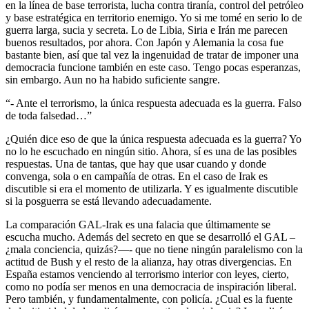
en la línea de base terrorista, lucha contra tiranía, control del petróleo
y base estratégica en territorio enemigo. Yo si me tomé en serio lo de
guerra larga, sucia y secreta. Lo de Libia, Siria e Irán me parecen
buenos resultados, por ahora. Con Japón y Alemania la cosa fue
bastante bien, así que tal vez la ingenuidad de tratar de imponer una
democracia funcione también en este caso. Tengo pocas esperanzas,
sin embargo. Aun no ha habido suficiente sangre.
“- Ante el terrorismo, la única respuesta adecuada es la guerra. Falso
de toda falsedad…”
¿Quién dice eso de que la única respuesta adecuada es la guerra? Yo
no lo he escuchado en ningún sitio. Ahora, sí es una de las posibles
respuestas. Una de tantas, que hay que usar cuando y donde
convenga, sola o en campañía de otras. En el caso de Irak es
discutible si era el momento de utilizarla. Y es igualmente discutible
si la posguerra se está llevando adecuadamente.
La comparación GAL-Irak es una falacia que últimamente se
escucha mucho. Además del secreto en que se desarrolló el GAL –
¿mala conciencia, quizás?—- que no tiene ningún paralelismo con la
actitud de Bush y el resto de la alianza, hay otras divergencias. En
España estamos venciendo al terrorismo interior con leyes, cierto,
como no podía ser menos en una democracia de inspiración liberal.
Pero también, y fundamentalmente, con policía. ¿Cual es la fuente