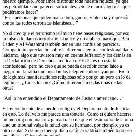
nuestro ejemplo. Podríamos distribuir toda nuestra riqueza, ya que
los petrodólares no parecen suficientes. ¿Se te ocurre algo más que
pudiéramos hacer?
“Esas personas que piden mano dura, guerra, violencia y represión
contra las redes terroristas islamistas…”
Yo sí creo que el terrorismo islámico tiene bases religiosas, por eso
tu misma le llamas terrorismo islámico y no árabe o marroquí. Ben
Laden y Al-Warahimi también tienen una confusión parecida.
Comparto tu apreciación sobre la diferencia entre aconfesionalidad y
laicismo, algo que tuvieron muy en cuenta Jefferson y los demás en
la Declaración de Derechos americana. EEUU es un estado
aconfesional, pero no creo que se pueda describir como laico a
juzgar por la rabia que nos dan los telepredicadores yanquis. En lo
de legítimas manifestaciones religiosas sólo pongo un pero en lo de
legítimas. ¿Todas lo son? ¿Cómo diferenciamos las unas de las
otras?
“Así lo ha entendido el Departamento de Justicia americano…”
Estoy totalmente de acuerdo contigo y el Departamento de Justicia
en esto. Lo del velo me parece una tontería. Como si quiere hacerse
un piercing con una cruz gamada. Lo de que el testimonio de la niña
ante un tribunal valga la mitad que su hermano, por ejemplo, ya es
otro cantar. Si la niña fuera judía o católica valdría también todo eso
que dices. ¿O hay algún pero?