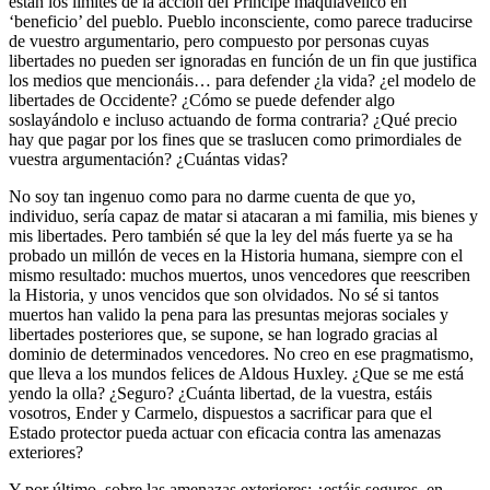
están los límites de la acción del Príncipe maquiavélico en
‘beneficio’ del pueblo. Pueblo inconsciente, como parece traducirse
de vuestro argumentario, pero compuesto por personas cuyas
libertades no pueden ser ignoradas en función de un fin que justifica
los medios que mencionáis… para defender ¿la vida? ¿el modelo de
libertades de Occidente? ¿Cómo se puede defender algo
soslayándolo e incluso actuando de forma contraria? ¿Qué precio
hay que pagar por los fines que se traslucen como primordiales de
vuestra argumentación? ¿Cuántas vidas?
No soy tan ingenuo como para no darme cuenta de que yo,
individuo, sería capaz de matar si atacaran a mi familia, mis bienes y
mis libertades. Pero también sé que la ley del más fuerte ya se ha
probado un millón de veces en la Historia humana, siempre con el
mismo resultado: muchos muertos, unos vencedores que reescriben
la Historia, y unos vencidos que son olvidados. No sé si tantos
muertos han valido la pena para las presuntas mejoras sociales y
libertades posteriores que, se supone, se han logrado gracias al
dominio de determinados vencedores. No creo en ese pragmatismo,
que lleva a los mundos felices de Aldous Huxley. ¿Que se me está
yendo la olla? ¿Seguro? ¿Cuánta libertad, de la vuestra, estáis
vosotros, Ender y Carmelo, dispuestos a sacrificar para que el
Estado protector pueda actuar con eficacia contra las amenazas
exteriores?
Y por último, sobre las amenazas exteriores: ¿estáis seguros, en