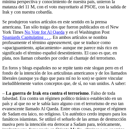
mínima perspectiva y conocimiento de nuestra país, unieron la
matanza del 11 M, con el voto mayoritario al PSOE, con la salida de
Irak y con nuestra cobardía.
Se produjeron varios artículos en este sentido en la prensa
americana. Tan sólo traigo dos que fueron publicados en el New
York Times
No Vote for Al Qaeda
y en el Washington Post
Spaniards Capitulating . . .
. En ambos artículos se nombra
profusamente el término
appeasement
, que se traduce como
«apaciguamiento, aplacamiento» aunque me parece más rico en
significado el término español desestimiento. El caso es que, en
plata, nos llaman cobardes por ceder al chantaje del terrorismo.
En foros y blogs españoles no se repite tanto este slogan pero en el
fondo de la intención de los articulistas americanos y de los llamados
liberales (aunque ya digo que para mí no lo son) se quiere vincular
ineludiblemente varios conceptos que, de sí, no van unidos. A saber:
–
La guerra de Irak era contra el terrorismo
. Falso de toda
falsedad. Era contra un régimen político tiránico establecido en un
país y al que no se le sabía lazo alguno con el terrorismo de eso tan
evanescente llamado Al Qaeda. Entre otras cosas, porque el régimen
de Sadam era laico, no religioso. Un auténtico cerdo impuro para los
fanáticos islamistas. Se utilizó el señuelo de las armas de destrucción
masiva pero la intención era derrocar a Sadam para, teóricamente,