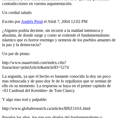
contradicciones en vuestra argumentación.
Un cordial saludo
Escrito por
Andrés Peral
el Abril 7, 2004 12:02 PM
¿Alguien podria decirme, sin recurrir a la maldad intrinseca y
absoluta, de donde surge y como se extiende el fundamentalismo
islamico que es horror enemigo y nemesis de los pueblos amantes de
la paz y la democracia?
Un par de pistas:
http://www.maarivintl.com/index.cfm?
fuseaction=printArticle&articleID=5274
La segunda, ya que el hecho es bastante conocido la doy un poco
mas rebuscada y de paso doy fe de lo orgullosos que se sentian de
ello en su momento. La respuesta se haya en el primer capitulo de
«El Cardenal del Kremlim» de Tom Clancy.
Y algo mas real y palpable:
http://www.globalresearch.ca/articles/BRZ110A.html
Pasados los años, los que son aliados del fundamentalismo y