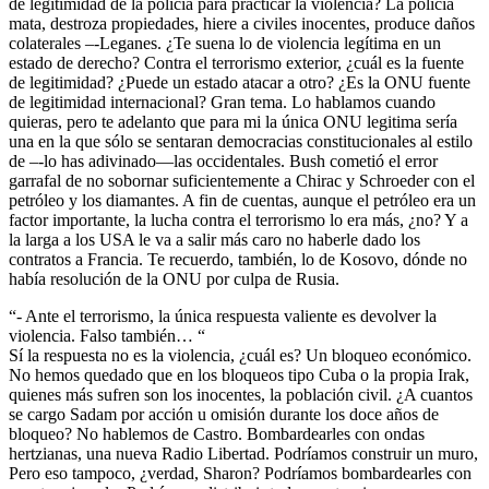
de legitimidad de la policía para practicar la violencia? La policía
mata, destroza propiedades, hiere a civiles inocentes, produce daños
colaterales –-Leganes. ¿Te suena lo de violencia legítima en un
estado de derecho? Contra el terrorismo exterior, ¿cuál es la fuente
de legitimidad? ¿Puede un estado atacar a otro? ¿Es la ONU fuente
de legitimidad internacional? Gran tema. Lo hablamos cuando
quieras, pero te adelanto que para mi la única ONU legitima sería
una en la que sólo se sentaran democracias constitucionales al estilo
de –-lo has adivinado—las occidentales. Bush cometió el error
garrafal de no sobornar suficientemente a Chirac y Schroeder con el
petróleo y los diamantes. A fin de cuentas, aunque el petróleo era un
factor importante, la lucha contra el terrorismo lo era más, ¿no? Y a
la larga a los USA le va a salir más caro no haberle dado los
contratos a Francia. Te recuerdo, también, lo de Kosovo, dónde no
había resolución de la ONU por culpa de Rusia.
“- Ante el terrorismo, la única respuesta valiente es devolver la
violencia. Falso también… “
Sí la respuesta no es la violencia, ¿cuál es? Un bloqueo económico.
No hemos quedado que en los bloqueos tipo Cuba o la propia Irak,
quienes más sufren son los inocentes, la población civil. ¿A cuantos
se cargo Sadam por acción u omisión durante los doce años de
bloqueo? No hablemos de Castro. Bombardearles con ondas
hertzianas, una nueva Radio Libertad. Podríamos construir un muro,
Pero eso tampoco, ¿verdad, Sharon? Podríamos bombardearles con