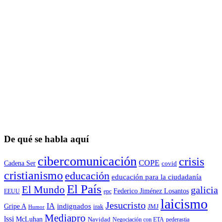
De qué se habla aquí
cibercomunicación
crisis
COPE
Cadena Ser
covid
cristianismo
educación
educación para la ciudadaní­a
El País
El Mundo
galicia
Federico Jiménez Losantos
EEUU
epc
laicismo
Jesucristo
IA
Gripe A
indignados
irak
JMJ
Humor
Mediapro
lssi
McLuhan
Navidad
Negociación con ETA
pederastia