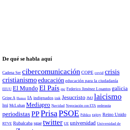
De qué se habla aquí
cibercomunicación
crisis
COPE
Cadena Ser
covid
cristianismo
educación
educación para la ciudadaní­a
El País
El Mundo
galicia
Federico Jiménez Losantos
EEUU
epc
laicismo
Jesucristo
IA
Gripe A
indignados
irak
JMJ
Humor
Mediapro
lssi
McLuhan
Navidad
Negociación con ETA
pederastia
Prisa
PSOE
PP
periodistas
Reino Unido
rajoy
Público
twitter
universidad
sgae
Rubalcaba
RTVE
UE
Universidad de