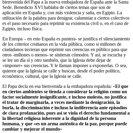
bienvenida del Papa a la nueva embajadora de España ante la Santa
Sede. Benedicto XVI hablaba de ciertos temas que son de
aplicación en España y, con más violencia y saña, en Egipto. La
utilización de la palabra para denigrar, calumniar a ciertos colectivos
es el paso necesario para reprimir su existencia civil o, en el caso de
Egipto, incluso física.
En Europa – en esto España es puntera- se justifica el silenciamiento
de los criterior crsitianos en la vida pública, como si millones de
ciudadanos tuvieran que reprimir sus creencias en público para que
otros -millones o menos- se sintieran cómodos. Y así, se escucha y
se lee un día sí y otro también, que la Iglesia debe dejar de
«imponer» sus creencias. Y le llaman imponer a exponerlas. O sea,
quieren que la Iglesia se calle y buscan, desde el poder político,
económico, cultural, que la Iglesia se calle.
El Papa decía en esa bienvenida a la embajadora española: «
El que
en ciertos ambientes se tienda a considerar la religión como un
factor socialmente insignificante, e incluso molesto, no justifica
el tratar de marginarla, a veces mediante la denigración, la
burla, la discriminación e incluso la indiferencia ante episodios
de clara profanación, pues así se viola el derecho fundamental a
la libertad religiosa inherente a la dignidad de la persona
humana, y que «es un arma auténtica de la paz, porque puede
cambiar y mejorar el mundo
»