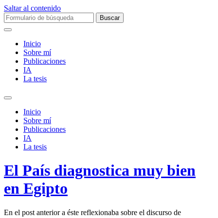
Saltar al contenido
Buscar:
Inicio
Sobre mí­
Publicaciones
IA
La tesis
Alternar
el
Inicio
campo
Sobre mí­
de
Publicaciones
búsqueda
IA
La tesis
El País diagnostica muy bien
en Egipto
En el post anterior a éste reflexionaba sobre el discurso de