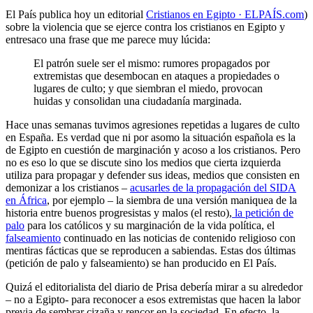
El País publica hoy un editorial
Cristianos en Egipto · ELPAÍS.com
)
sobre la violencia que se ejerce contra los cristianos en Egipto y
entresaco una frase que me parece muy lúcida:
El patrón suele ser el mismo: rumores propagados por
extremistas que desembocan en ataques a propiedades o
lugares de culto; y que siembran el miedo, provocan
huidas y consolidan una ciudadanía marginada.
Hace unas semanas tuvimos agresiones repetidas a lugares de culto
en España. Es verdad que ni por asomo la situación española es la
de Egipto en cuestión de marginación y acoso a los cristianos. Pero
no es eso lo que se discute sino los medios que cierta izquierda
utiliza para propagar y defender sus ideas, medios que consisten en
demonizar a los cristianos –
acusarles de la propagación del SIDA
en África
, por ejemplo – la siembra de una versión maniquea de la
historia entre buenos progresistas y malos (el resto),
la petición de
palo
para los católicos y su marginación de la vida política, el
falseamiento
continuado en las noticias de contenido religioso con
mentiras fácticas que se reproducen a sabiendas. Estas dos últimas
(petición de palo y falseamiento) se han producido en El País.
Quizá el editorialista del diario de Prisa debería mirar a su alrededor
– no a Egipto- para reconocer a esos extremistas que hacen la labor
previa de sembrar cizaña y rencor en la sociedad. En efecto, la