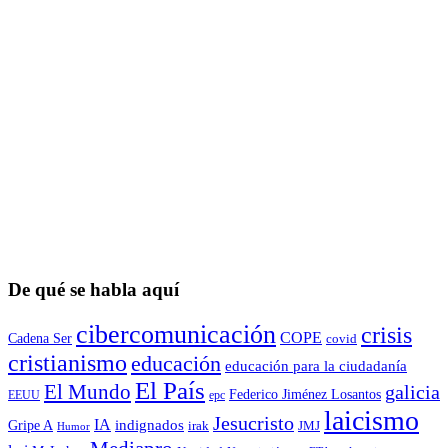
De qué se habla aquí
cibercomunicación
crisis
COPE
Cadena Ser
covid
cristianismo
educación
educación para la ciudadaní­a
El País
El Mundo
galicia
Federico Jiménez Losantos
EEUU
epc
laicismo
Jesucristo
IA
Gripe A
indignados
irak
JMJ
Humor