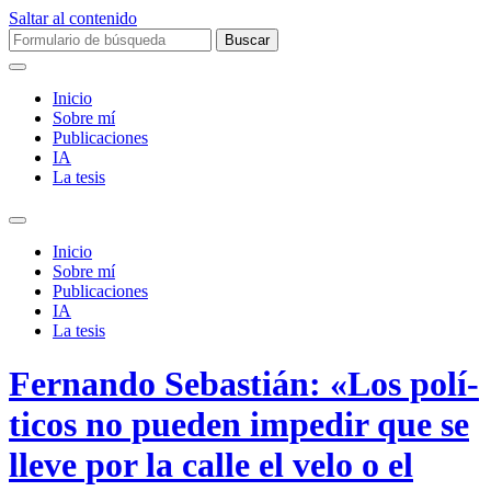
Saltar al contenido
Buscar:
Inicio
Sobre mí­
Publicaciones
IA
La tesis
Alternar
el
Inicio
campo
Sobre mí­
de
Publicaciones
búsqueda
IA
La tesis
Fernando Sebastián: «Los polí­
ticos no pueden impedir que se
lleve por la calle el velo o el