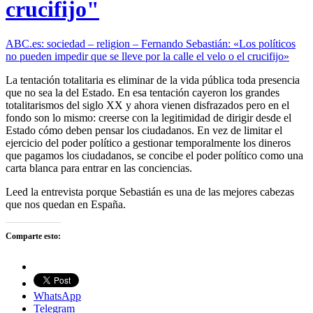
crucifijo"
ABC.es: sociedad – religion – Fernando Sebastián: «Los polí­ticos
no pueden impedir que se lleve por la calle el velo o el crucifijo»
La tentación totalitaria es eliminar de la vida pública toda presencia
que no sea la del Estado. En esa tentación cayeron los grandes
totalitarismos del siglo XX y ahora vienen disfrazados pero en el
fondo son lo mismo: creerse con la legitimidad de dirigir desde el
Estado cómo deben pensar los ciudadanos. En vez de limitar el
ejercicio del poder político a gestionar temporalmente los dineros
que pagamos los ciudadanos, se concibe el poder polí­tico como una
carta blanca para entrar en las conciencias.
Leed la entrevista porque Sebastián es una de las mejores cabezas
que nos quedan en España.
Comparte esto:
WhatsApp
Telegram