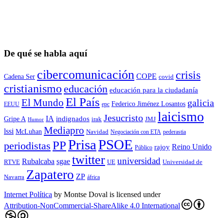
De qué se habla aquí
cibercomunicación
crisis
COPE
Cadena Ser
covid
cristianismo
educación
educación para la ciudadaní­a
El País
El Mundo
galicia
Federico Jiménez Losantos
EEUU
epc
laicismo
Jesucristo
IA
Gripe A
indignados
irak
JMJ
Humor
Mediapro
lssi
McLuhan
Navidad
Negociación con ETA
pederastia
Prisa
PSOE
PP
periodistas
Reino Unido
rajoy
Público
twitter
universidad
sgae
Rubalcaba
RTVE
UE
Universidad de
Zapatero
ZP
Navarra
áfrica
Internet Política
by
Montse Doval
is licensed under
Attribution-NonCommercial-ShareAlike 4.0 International