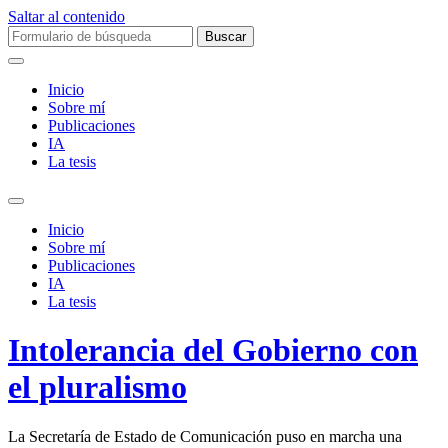
Saltar al contenido
Buscar:
Inicio
Sobre mí­
Publicaciones
IA
La tesis
Alternar
el
Inicio
campo
Sobre mí­
de
Publicaciones
búsqueda
IA
La tesis
Intolerancia del Gobierno con
el pluralismo
La Secretaría de Estado de Comunicación puso en marcha una