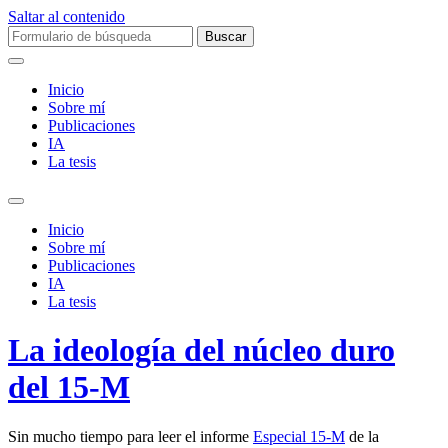
Saltar al contenido
Buscar:
Inicio
Sobre mí­
Publicaciones
IA
La tesis
Alternar
el
Inicio
campo
Sobre mí­
de
Publicaciones
búsqueda
IA
La tesis
La ideología del núcleo duro
del 15-M
Sin mucho tiempo para leer el informe
Especial 15-M
de la