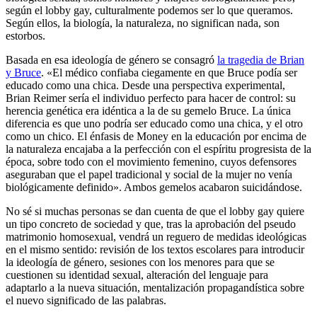
según el lobby gay, culturalmente podemos ser lo que queramos.
Según ellos, la biología, la naturaleza, no significan nada, son
estorbos.
Basada en esa ideología de género se consagró
la tragedia de Brian
y Bruce
. «El médico confiaba ciegamente en que Bruce podía ser
educado como una chica. Desde una perspectiva experimental,
Brian Reimer sería el individuo perfecto para hacer de control: su
herencia genética era idéntica a la de su gemelo Bruce. La única
diferencia es que uno podría ser educado como una chica, y el otro
como un chico. El énfasis de Money en la educación por encima de
la naturaleza encajaba a la perfección con el espíritu progresista de la
época, sobre todo con el movimiento femenino, cuyos defensores
aseguraban que el papel tradicional y social de la mujer no venía
biológicamente definido». Ambos gemelos acabaron suicidándose.
No sé si muchas personas se dan cuenta de que el lobby gay quiere
un tipo concreto de sociedad y que, tras la aprobación del pseudo
matrimonio homosexual, vendrá un reguero de medidas ideológicas
en el mismo sentido: revisión de los textos escolares para introducir
la ideología de género, sesiones con los menores para que se
cuestionen su identidad sexual, alteración del lenguaje para
adaptarlo a la nueva situación, mentalización propagandística sobre
el nuevo significado de las palabras.