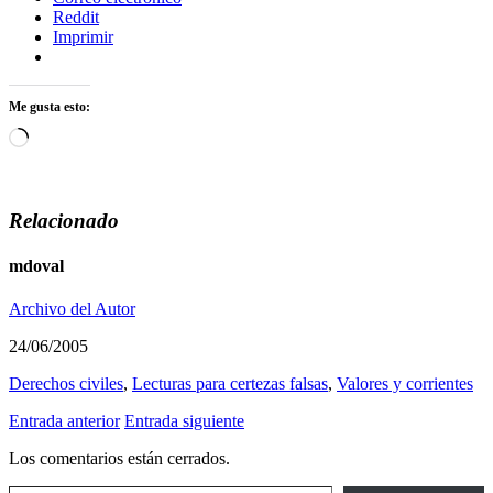
Reddit
Imprimir
Me gusta esto:
Cargando...
Relacionado
mdoval
Archivo del Autor
24/06/2005
Derechos civiles
,
Lecturas para certezas falsas
,
Valores y corrientes
Entrada anterior
Entrada siguiente
Los comentarios están cerrados.
Escribe tu correo electrónico…