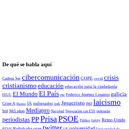
De qué se habla aquí
cibercomunicación
crisis
COPE
Cadena Ser
covid
cristianismo
educación
educación para la ciudadaní­a
El País
El Mundo
galicia
Federico Jiménez Losantos
EEUU
epc
laicismo
Jesucristo
IA
Gripe A
indignados
irak
JMJ
Humor
Mediapro
lssi
McLuhan
Navidad
Negociación con ETA
pederastia
Prisa
PSOE
PP
periodistas
Reino Unido
rajoy
Público
twitter
universidad
sgae
Rubalcaba
RTVE
UE
Universidad de