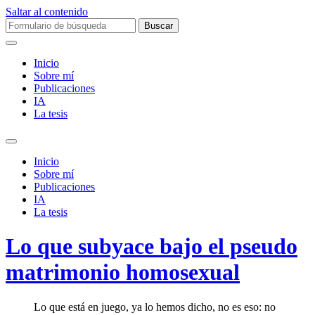
Saltar al contenido
Buscar:
Inicio
Sobre mí­
Publicaciones
IA
La tesis
Alternar
el
Inicio
campo
Sobre mí­
de
Publicaciones
búsqueda
IA
La tesis
Lo que subyace bajo el pseudo
matrimonio homosexual
Lo que está en juego, ya lo hemos dicho, no es eso: no