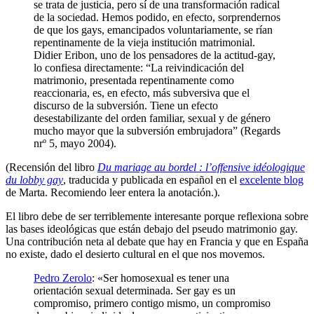
se trata de justicia, pero sí de una transformación radical
de la sociedad. Hemos podido, en efecto, sorprendernos
de que los gays, emancipados voluntariamente, se rían
repentinamente de la vieja institución matrimonial.
Didier Eribon, uno de los pensadores de la actitud-gay,
lo confiesa directamente: “La reivindicación del
matrimonio, presentada repentinamente como
reaccionaria, es, en efecto, más subversiva que el
discurso de la subversión. Tiene un efecto
desestabilizante del orden familiar, sexual y de género
mucho mayor que la subversión embrujadora” (Regards
nrº 5, mayo 2004).
(Recensión del libro
Du mariage au bordel : l’offensive idéologique
du lobby gay
, traducida y publicada en español en el
excelente blog
de Marta. Recomiendo leer entera la anotación.).
El libro debe de ser terriblemente interesante porque reflexiona sobre
las bases ideológicas que están debajo del pseudo matrimonio gay.
Una contribución neta al debate que hay en Francia y que en España
no existe, dado el desierto cultural en el que nos movemos.
Pedro Zerolo
: «Ser homosexual es tener una
orientación sexual determinada. Ser gay es un
compromiso, primero contigo mismo, un compromiso