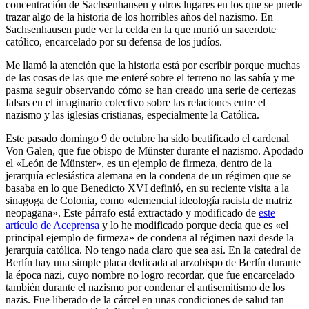
concentración de Sachsenhausen y otros lugares en los que se puede
trazar algo de la historia de los horribles años del nazismo. En
Sachsenhausen pude ver la celda en la que murió un sacerdote
católico, encarcelado por su defensa de los judíos.
Me llamó la atención que la historia está por escribir porque muchas
de las cosas de las que me enteré sobre el terreno no las sabía y me
pasma seguir observando cómo se han creado una serie de certezas
falsas en el imaginario colectivo sobre las relaciones entre el
nazismo y las iglesias cristianas, especialmente la Católica.
Este pasado domingo 9 de octubre ha sido beatificado el cardenal
Von Galen, que fue obispo de Münster durante el nazismo. Apodado
el «León de Münster», es un ejemplo de firmeza, dentro de la
jerarquía eclesiástica alemana en la condena de un régimen que se
basaba en lo que Benedicto XVI definió, en su reciente visita a la
sinagoga de Colonia, como «demencial ideología racista de matriz
neopagana». Este párrafo está extractado y modificado de
este
artículo de Aceprensa
y lo he modificado porque decía que es «el
principal ejemplo de firmeza» de condena al régimen nazi desde la
jerarquía católica. No tengo nada claro que sea así. En la catedral de
Berlín hay una simple placa dedicada al arzobispo de Berlín durante
la época nazi, cuyo nombre no logro recordar, que fue encarcelado
también durante el nazismo por condenar el antisemitismo de los
nazis. Fue liberado de la cárcel en unas condiciones de salud tan