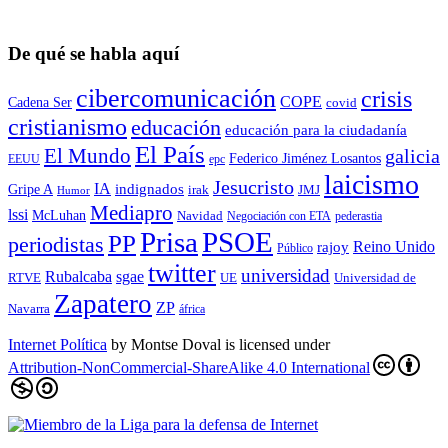
De qué se habla aquí
cibercomunicación
crisis
COPE
Cadena Ser
covid
cristianismo
educación
educación para la ciudadaní­a
El País
El Mundo
galicia
Federico Jiménez Losantos
EEUU
epc
laicismo
Jesucristo
IA
Gripe A
indignados
irak
JMJ
Humor
Mediapro
lssi
McLuhan
Navidad
Negociación con ETA
pederastia
Prisa
PSOE
PP
periodistas
Reino Unido
rajoy
Público
twitter
universidad
sgae
Rubalcaba
RTVE
UE
Universidad de
Zapatero
ZP
Navarra
áfrica
Internet Política
by
Montse Doval
is licensed under
Attribution-NonCommercial-ShareAlike 4.0 International