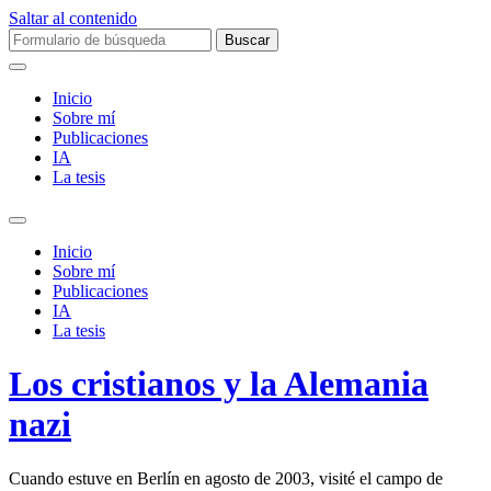
Saltar al contenido
Buscar:
Inicio
Sobre mí­
Publicaciones
IA
La tesis
Alternar
el
Inicio
campo
Sobre mí­
de
Publicaciones
búsqueda
IA
La tesis
Los cristianos y la Alemania
nazi
Cuando estuve en Berlín en agosto de 2003, visité el campo de