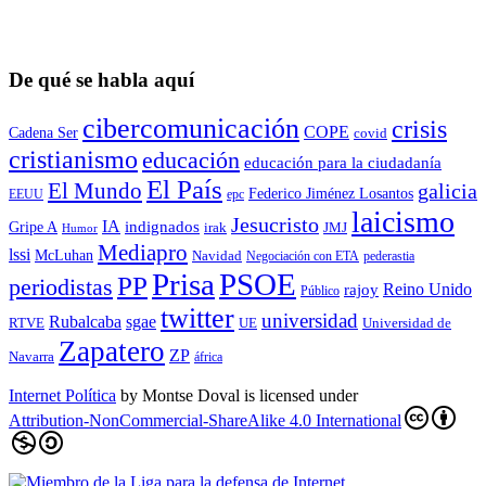
De qué se habla aquí
cibercomunicación
crisis
COPE
Cadena Ser
covid
cristianismo
educación
educación para la ciudadaní­a
El País
El Mundo
galicia
Federico Jiménez Losantos
EEUU
epc
laicismo
Jesucristo
IA
Gripe A
indignados
irak
JMJ
Humor
Mediapro
lssi
McLuhan
Navidad
Negociación con ETA
pederastia
Prisa
PSOE
PP
periodistas
Reino Unido
rajoy
Público
twitter
universidad
sgae
Rubalcaba
RTVE
UE
Universidad de
Zapatero
ZP
Navarra
áfrica
Internet Política
by
Montse Doval
is licensed under
Attribution-NonCommercial-ShareAlike 4.0 International