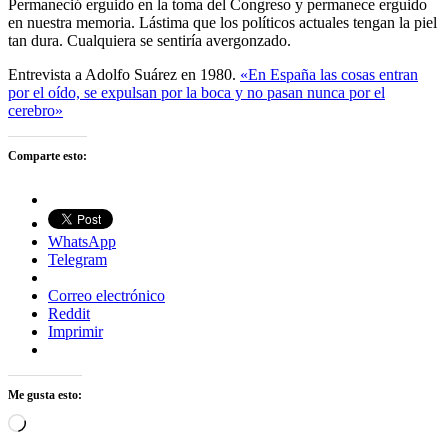
Permaneció erguido en la toma del Congreso y permanece erguido
en nuestra memoria. Lástima que los políticos actuales tengan la piel
tan dura. Cualquiera se sentiría avergonzado.
Entrevista a Adolfo Suárez en 1980.
«En España las cosas entran
por el oí­do, se expulsan por la boca y no pasan nunca por el
cerebro»
Comparte esto:
WhatsApp
Telegram
Correo electrónico
Reddit
Imprimir
Me gusta esto:
Cargando...