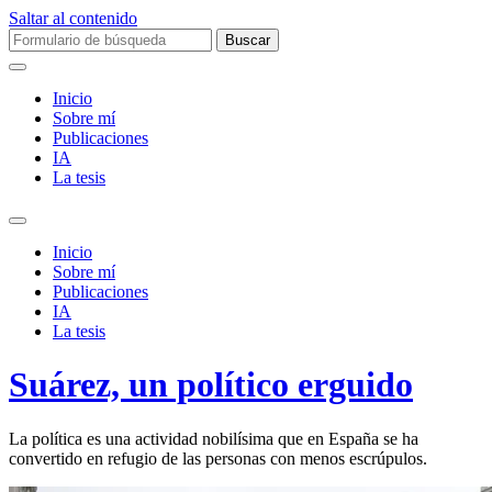
Saltar al contenido
Buscar:
Inicio
Sobre mí­
Publicaciones
IA
La tesis
Alternar
el
Inicio
campo
Sobre mí­
de
Publicaciones
búsqueda
IA
La tesis
Suárez, un político erguido
La política es una actividad nobilísima que en España se ha
convertido en refugio de las personas con menos escrúpulos.