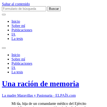
Saltar al contenido
Buscar:
Inicio
Sobre mí­
Publicaciones
IA
La tesis
Alternar
el
Inicio
campo
Sobre mí­
de
Publicaciones
búsqueda
IA
La tesis
Una ración de memoria
La madre Maravillas y Pasionaria · ELPAÍS.com
Mi tía, hija de un comandante médico del Ejército