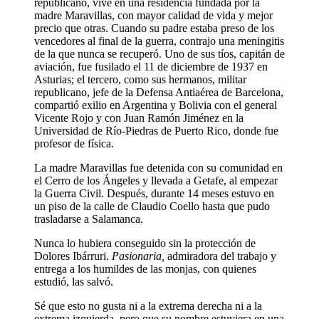
republicano, vive en una residencia fundada por la
madre Maravillas, con mayor calidad de vida y mejor
precio que otras. Cuando su padre estaba preso de los
vencedores al final de la guerra, contrajo una meningitis
de la que nunca se recuperó. Uno de sus tíos, capitán de
aviación, fue fusilado el 11 de diciembre de 1937 en
Asturias; el tercero, como sus hermanos, militar
republicano, jefe de la Defensa Antiaérea de Barcelona,
compartió exilio en Argentina y Bolivia con el general
Vicente Rojo y con Juan Ramón Jiménez en la
Universidad de Río-Piedras de Puerto Rico, donde fue
profesor de física.
La madre Maravillas fue detenida con su comunidad en
el Cerro de los Ángeles y llevada a Getafe, al empezar
la Guerra Civil. Después, durante 14 meses estuvo en
un piso de la calle de Claudio Coello hasta que pudo
trasladarse a Salamanca.
Nunca lo hubiera conseguido sin la protección de
Dolores Ibárruri.
Pasionaria,
admiradora del trabajo y
entrega a los humildes de las monjas, con quienes
estudió, las salvó.
Sé que esto no gusta ni a la extrema derecha ni a la
extrema izquierda, pero que su nombre estuviera en una