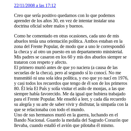
22/11/2008 a las 17:12
Creo que sería positivo quedarnos con lo que podemos
aprender de los años 30, en vez de intentar instalar una
doctrina oficial sobre malos y buenos.
Como he comentado en otras ocasiones, cada uno de mis
abuelos tenía una orientación política. Ambos estaban en la
zona del Frente Popular, de modo que a uno le correspondió
la checa y al otro un puesto en un departamento ministerial.
Mis padres se casaron en los 60 y mis dos abuelos siempre se
trataron con respeto y afecto.
El primero murió antes de que yo naciera (a causa de las
secuelas de la checa), pero al segundo sí lo conocí. No me
transmitió ni una sola idea política, y eso que yo nací en 1976,
y casi todos los recuerdos que tengo de él son de los primeros
80. Él leía El País y solía visitar el asilo de monjas, a las que
siempre había favorecido. Me da igual que hubiera trabajado
para el Frente Popular. Me enseñó a leer, y cada día recuerdo
su alegría y su arte de saber vivir y disfrutar, la simpatía con la
que se relacionaba con todo el mundo.
Uno de sus hermanos murió en la guerra, luchando en el
Bando Nacional. Guardo la medalla del Sagrado Corazón que
llevaba, cuando estalló el avión que pilotaba él mismo.