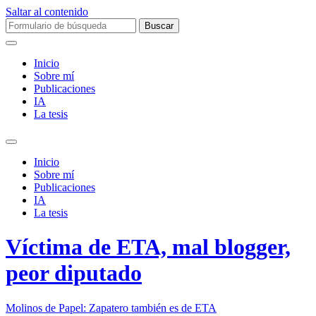
Saltar al contenido
Buscar:
Inicio
Sobre mí­
Publicaciones
IA
La tesis
Alternar
el
Inicio
campo
Sobre mí­
de
Publicaciones
búsqueda
IA
La tesis
Víctima de ETA, mal blogger,
peor diputado
Molinos de Papel: Zapatero también es de ETA