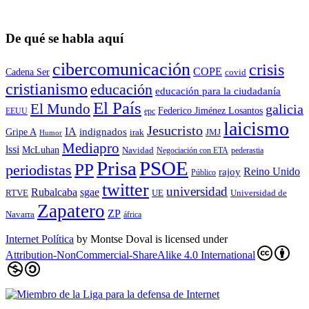
De qué se habla aquí
cibercomunicación
crisis
COPE
Cadena Ser
covid
cristianismo
educación
educación para la ciudadaní­a
El País
El Mundo
galicia
Federico Jiménez Losantos
EEUU
epc
laicismo
Jesucristo
IA
Gripe A
indignados
irak
JMJ
Humor
Mediapro
lssi
McLuhan
Navidad
Negociación con ETA
pederastia
Prisa
PSOE
PP
periodistas
Reino Unido
rajoy
Público
twitter
universidad
sgae
Rubalcaba
RTVE
UE
Universidad de
Zapatero
ZP
Navarra
áfrica
Internet Política
by
Montse Doval
is licensed under
Attribution-NonCommercial-ShareAlike 4.0 International