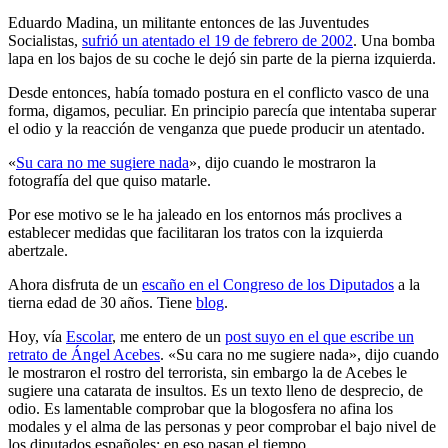
Eduardo Madina, un militante entonces de las Juventudes
Socialistas,
sufrió un atentado el 19 de febrero de 2002
. Una bomba
lapa en los bajos de su coche le dejó sin parte de la pierna izquierda.
Desde entonces, había tomado postura en el conflicto vasco de una
forma, digamos, peculiar. En principio parecía que intentaba superar
el odio y la reacción de venganza que puede producir un atentado.
«
Su cara no me sugiere nada
», dijo cuando le mostraron la
fotografía del que quiso matarle.
Por ese motivo se le ha jaleado en los entornos más proclives a
establecer medidas que facilitaran los tratos con la izquierda
abertzale.
Ahora disfruta de un
escaño en el Congreso de los Diputados
a la
tierna edad de 30 años. Tiene
blog
.
Hoy, vía
Escolar
, me entero de un
post suyo en el que escribe un
retrato de Ángel Acebes
. «Su cara no me sugiere nada», dijo cuando
le mostraron el rostro del terrorista, sin embargo la de Acebes le
sugiere una catarata de insultos. Es un texto lleno de desprecio, de
odio. Es lamentable comprobar que la blogosfera no afina los
modales y el alma de las personas y peor comprobar el bajo nivel de
los diputados españoles: en eso pasan el tiempo.