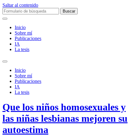
Saltar al contenido
Buscar:
Inicio
Sobre mí­
Publicaciones
IA
La tesis
Alternar
el
Inicio
campo
Sobre mí­
de
Publicaciones
búsqueda
IA
La tesis
Que los niños homosexuales y
las niñas lesbianas mejoren su
autoestima