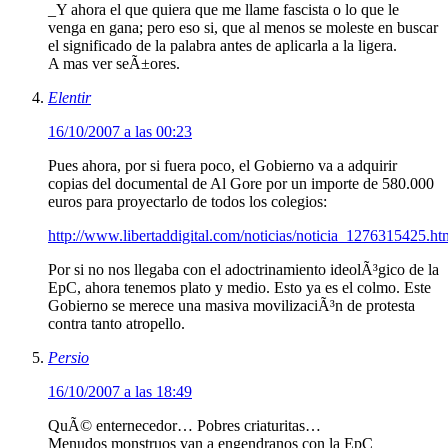
_Y ahora el que quiera que me llame fascista o lo que le
venga en gana; pero eso si, que al menos se moleste en buscar
el significado de la palabra antes de aplicarla a la ligera.
A mas ver seÃ±ores.
Elentir
16/10/2007 a las 00:23
Pues ahora, por si fuera poco, el Gobierno va a adquirir
copias del documental de Al Gore por un importe de 580.000
euros para proyectarlo de todos los colegios:
http://www.libertaddigital.com/noticias/noticia_1276315425.ht
Por si no nos llegaba con el adoctrinamiento ideolÃ³gico de la
EpC, ahora tenemos plato y medio. Esto ya es el colmo. Este
Gobierno se merece una masiva movilizaciÃ³n de protesta
contra tanto atropello.
Persio
16/10/2007 a las 18:49
QuÃ© enternecedor… Pobres criaturitas…
Menudos monstruos van a engendranos con la EpC