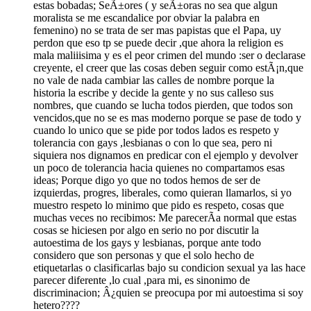
estas bobadas; SeÃ±ores ( y seÃ±oras no sea que algun
moralista se me escandalice por obviar la palabra en
femenino) no se trata de ser mas papistas que el Papa, uy
perdon que eso tp se puede decir ,que ahora la religion es
mala maliiisima y es el peor crimen del mundo :ser o declarase
creyente, el creer que las cosas deben seguir como estÃ¡n,que
no vale de nada cambiar las calles de nombre porque la
historia la escribe y decide la gente y no sus calleso sus
nombres, que cuando se lucha todos pierden, que todos son
vencidos,que no se es mas moderno porque se pase de todo y
cuando lo unico que se pide por todos lados es respeto y
tolerancia con gays ,lesbianas o con lo que sea, pero ni
siquiera nos dignamos en predicar con el ejemplo y devolver
un poco de tolerancia hacia quienes no compartamos esas
ideas; Porque digo yo que no todos hemos de ser de
izquierdas, progres, liberales, como quieran llamarlos, si yo
muestro respeto lo minimo que pido es respeto, cosas que
muchas veces no recibimos: Me parecerÃ­a normal que estas
cosas se hiciesen por algo en serio no por discutir la
autoestima de los gays y lesbianas, porque ante todo
considero que son personas y que el solo hecho de
etiquetarlas o clasificarlas bajo su condicion sexual ya las hace
parecer diferente ,lo cual ,para mi, es sinonimo de
discriminacion; Â¿quien se preocupa por mi autoestima si soy
hetero????