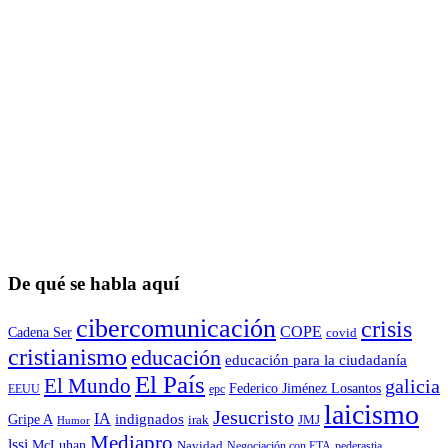
De qué se habla aquí
cibercomunicación
crisis
COPE
Cadena Ser
covid
cristianismo
educación
educación para la ciudadaní­a
El País
El Mundo
galicia
Federico Jiménez Losantos
EEUU
epc
laicismo
Jesucristo
IA
Gripe A
indignados
irak
JMJ
Humor
Mediapro
lssi
McLuhan
Navidad
Negociación con ETA
pederastia