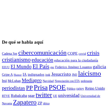
De qué se habla aquí
cibercomunicación
crisis
COPE
Cadena Ser
covid
cristianismo
educación
educación para la ciudadaní­a
El País
El Mundo
galicia
Federico Jiménez Losantos
EEUU
epc
laicismo
Jesucristo
IA
Gripe A
indignados
irak
JMJ
Humor
Mediapro
lssi
McLuhan
Navidad
Negociación con ETA
pederastia
Prisa
PSOE
PP
periodistas
Reino Unido
rajoy
Público
twitter
universidad
sgae
Rubalcaba
RTVE
UE
Universidad de
Zapatero
ZP
Navarra
áfrica