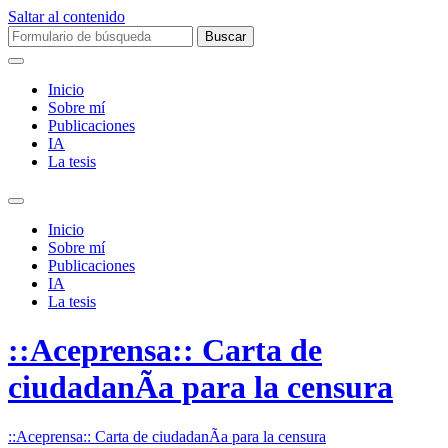
Saltar al contenido
Buscar:
Inicio
Sobre mí­
Publicaciones
IA
La tesis
Alternar
el
Inicio
campo
Sobre mí­
de
Publicaciones
búsqueda
IA
La tesis
::Aceprensa:: Carta de
ciudadanÃ­a para la censura
::Aceprensa:: Carta de ciudadanÃ­a para la censura