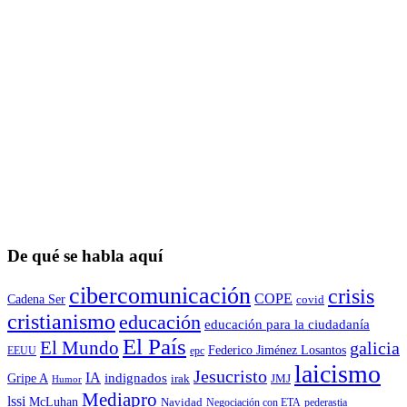
De qué se habla aquí
cibercomunicación
crisis
COPE
Cadena Ser
covid
cristianismo
educación
educación para la ciudadaní­a
El País
El Mundo
galicia
Federico Jiménez Losantos
EEUU
epc
laicismo
Jesucristo
IA
Gripe A
indignados
irak
JMJ
Humor
Mediapro
lssi
McLuhan
Navidad
Negociación con ETA
pederastia