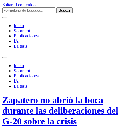
Saltar al contenido
Buscar:
Inicio
Sobre mí­
Publicaciones
IA
La tesis
Alternar
el
Inicio
campo
Sobre mí­
de
Publicaciones
búsqueda
IA
La tesis
Zapatero no abrió la boca
durante las deliberaciones del
G-20 sobre la crisis