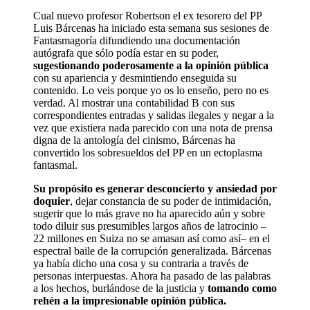
Cual nuevo profesor Robertson el ex tesorero del PP
Luis Bárcenas ha iniciado esta semana sus sesiones de
Fantasmagoría difundiendo una documentación
autógrafa que sólo podía estar en su poder,
sugestionando poderosamente a la opinión pública
con su apariencia y desmintiendo enseguida su
contenido. Lo veis porque yo os lo enseño, pero no es
verdad. Al mostrar una contabilidad B con sus
correspondientes entradas y salidas ilegales y negar a la
vez que existiera nada parecido con una nota de prensa
digna de la antología del cinismo, Bárcenas ha
convertido los sobresueldos del PP en un ectoplasma
fantasmal.
Su propósito es generar desconcierto y ansiedad por
doquier
, dejar constancia de su poder de intimidación,
sugerir que lo más grave no ha aparecido aún y sobre
todo diluir sus presumibles largos años de latrocinio –
22 millones en Suiza no se amasan así como así– en el
espectral baile de la corrupción generalizada. Bárcenas
ya había dicho una cosa y su contraria a través de
personas interpuestas. Ahora ha pasado de las palabras
a los hechos, burlándose de la justicia y
tomando como
rehén a la impresionable opinión pública.