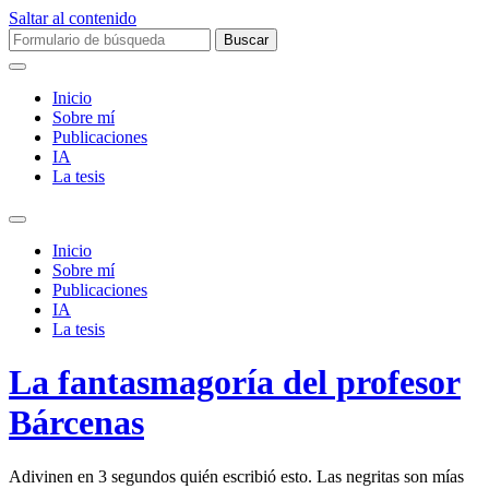
Saltar al contenido
Buscar:
Inicio
Sobre mí­
Publicaciones
IA
La tesis
Alternar
el
Inicio
campo
Sobre mí­
de
Publicaciones
búsqueda
IA
La tesis
La fantasmagoría del profesor
Bárcenas
Adivinen en 3 segundos quién escribió esto. Las negritas son mías