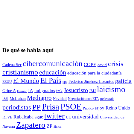
De qué se habla aquí
cibercomunicación
crisis
COPE
Cadena Ser
covid
cristianismo
educación
educación para la ciudadaní­a
El País
El Mundo
galicia
Federico Jiménez Losantos
EEUU
epc
laicismo
Jesucristo
IA
Gripe A
indignados
irak
JMJ
Humor
Mediapro
lssi
McLuhan
Navidad
Negociación con ETA
pederastia
Prisa
PSOE
PP
periodistas
Reino Unido
rajoy
Público
twitter
universidad
sgae
Rubalcaba
RTVE
UE
Universidad de
Zapatero
ZP
Navarra
áfrica