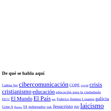
De qué se habla aquí
cibercomunicación
crisis
COPE
Cadena Ser
covid
cristianismo
educación
educación para la ciudadaní­a
El País
El Mundo
galicia
Federico Jiménez Losantos
EEUU
epc
laicismo
Jesucristo
IA
Gripe A
indignados
irak
JMJ
Humor