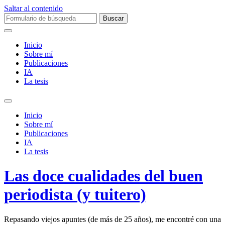
Saltar al contenido
Buscar:
Inicio
Sobre mí­
Publicaciones
IA
La tesis
Alternar
el
Inicio
campo
Sobre mí­
de
Publicaciones
búsqueda
IA
La tesis
Las doce cualidades del buen
periodista (y tuitero)
Repasando viejos apuntes (de más de 25 años), me encontré con una