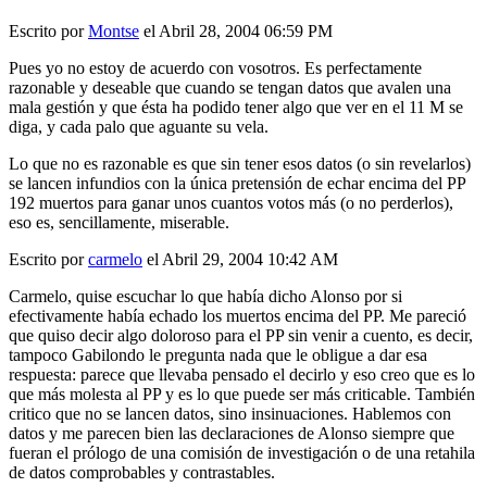
Escrito por
Montse
el Abril 28, 2004 06:59 PM
Pues yo no estoy de acuerdo con vosotros. Es perfectamente
razonable y deseable que cuando se tengan datos que avalen una
mala gestión y que ésta ha podido tener algo que ver en el 11 M se
diga, y cada palo que aguante su vela.
Lo que no es razonable es que sin tener esos datos (o sin revelarlos)
se lancen infundios con la única pretensión de echar encima del PP
192 muertos para ganar unos cuantos votos más (o no perderlos),
eso es, sencillamente, miserable.
Escrito por
carmelo
el Abril 29, 2004 10:42 AM
Carmelo, quise escuchar lo que había dicho Alonso por si
efectivamente había echado los muertos encima del PP. Me pareció
que quiso decir algo doloroso para el PP sin venir a cuento, es decir,
tampoco Gabilondo le pregunta nada que le obligue a dar esa
respuesta: parece que llevaba pensado el decirlo y eso creo que es lo
que más molesta al PP y es lo que puede ser más criticable. También
critico que no se lancen datos, sino insinuaciones. Hablemos con
datos y me parecen bien las declaraciones de Alonso siempre que
fueran el prólogo de una comisión de investigación o de una retahila
de datos comprobables y contrastables.