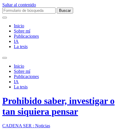
Saltar al contenido
Buscar:
Inicio
Sobre mí­
Publicaciones
IA
La tesis
Alternar
el
Inicio
campo
Sobre mí­
de
Publicaciones
búsqueda
IA
La tesis
Prohibido saber, investigar o
tan siquiera pensar
CADENA SER : Noticias