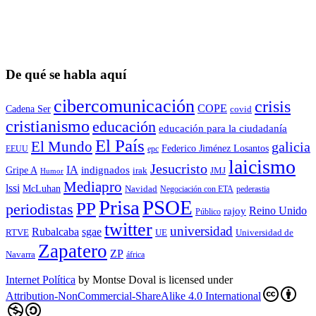
De qué se habla aquí
cibercomunicación
crisis
COPE
Cadena Ser
covid
cristianismo
educación
educación para la ciudadaní­a
El País
El Mundo
galicia
Federico Jiménez Losantos
EEUU
epc
laicismo
Jesucristo
IA
Gripe A
indignados
irak
JMJ
Humor
Mediapro
lssi
McLuhan
Navidad
Negociación con ETA
pederastia
Prisa
PSOE
PP
periodistas
Reino Unido
rajoy
Público
twitter
universidad
sgae
Rubalcaba
RTVE
UE
Universidad de
Zapatero
ZP
Navarra
áfrica
Internet Política
by
Montse Doval
is licensed under
Attribution-NonCommercial-ShareAlike 4.0 International