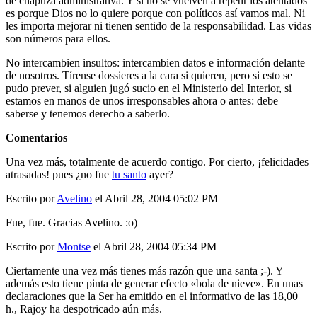
de chapuza administrativa. Y si no se vuelven a repetir los atentados
es porque Dios no lo quiere porque con políticos así vamos mal. Ni
les importa mejorar ni tienen sentido de la responsabilidad. Las vidas
son números para ellos.
No intercambien insultos: intercambien datos e información delante
de nosotros. Tírense dossieres a la cara si quieren, pero si esto se
pudo prever, si alguien jugó sucio en el Ministerio del Interior, si
estamos en manos de unos irresponsables ahora o antes: debe
saberse y tenemos derecho a saberlo.
Comentarios
Una vez más, totalmente de acuerdo contigo. Por cierto, ¡felicidades
atrasadas! pues ¿no fue
tu santo
ayer?
Escrito por
Avelino
el Abril 28, 2004 05:02 PM
Fue, fue. Gracias Avelino. :o)
Escrito por
Montse
el Abril 28, 2004 05:34 PM
Ciertamente una vez más tienes más razón que una santa ;-). Y
además esto tiene pinta de generar efecto «bola de nieve». En unas
declaraciones que la Ser ha emitido en el informativo de las 18,00
h., Rajoy ha despotricado aún más.