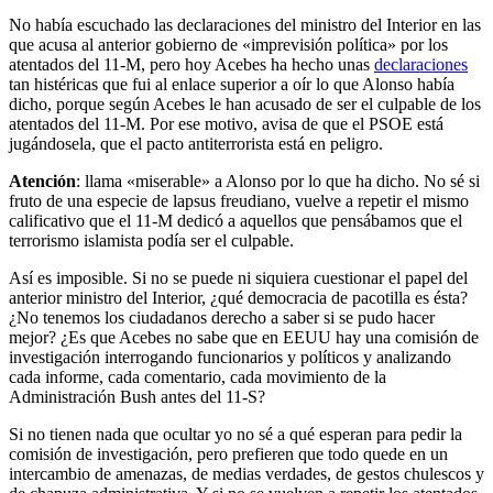
No había escuchado las declaraciones del ministro del Interior en las
que acusa al anterior gobierno de «imprevisión política» por los
atentados del 11-M, pero hoy Acebes ha hecho unas
declaraciones
tan histéricas que fui al enlace superior a oír lo que Alonso había
dicho, porque según Acebes le han acusado de ser el culpable de los
atentados del 11-M. Por ese motivo, avisa de que el PSOE está
jugándosela, que el pacto antiterrorista está en peligro.
Atención
: llama «miserable» a Alonso por lo que ha dicho. No sé si
fruto de una especie de lapsus freudiano, vuelve a repetir el mismo
calificativo que el 11-M dedicó a aquellos que pensábamos que el
terrorismo islamista podía ser el culpable.
Así es imposible. Si no se puede ni siquiera cuestionar el papel del
anterior ministro del Interior, ¿qué democracia de pacotilla es ésta?
¿No tenemos los ciudadanos derecho a saber si se pudo hacer
mejor? ¿Es que Acebes no sabe que en EEUU hay una comisión de
investigación interrogando funcionarios y políticos y analizando
cada informe, cada comentario, cada movimiento de la
Administración Bush antes del 11-S?
Si no tienen nada que ocultar yo no sé a qué esperan para pedir la
comisión de investigación, pero prefieren que todo quede en un
intercambio de amenazas, de medias verdades, de gestos chulescos y