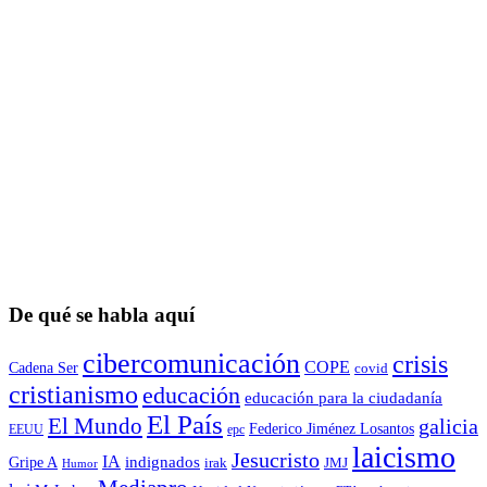
De qué se habla aquí
cibercomunicación
crisis
COPE
Cadena Ser
covid
cristianismo
educación
educación para la ciudadaní­a
El País
El Mundo
galicia
Federico Jiménez Losantos
EEUU
epc
laicismo
Jesucristo
IA
Gripe A
indignados
irak
JMJ
Humor