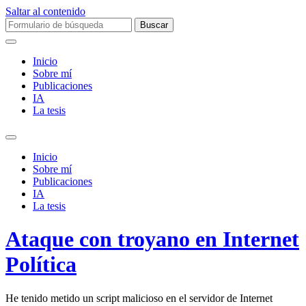
Saltar al contenido
Buscar:
Inicio
Sobre mí­
Publicaciones
IA
La tesis
Alternar
el
Inicio
campo
Sobre mí­
de
Publicaciones
búsqueda
IA
La tesis
Ataque con troyano en Internet
Política
He tenido metido un script malicioso en el servidor de Internet