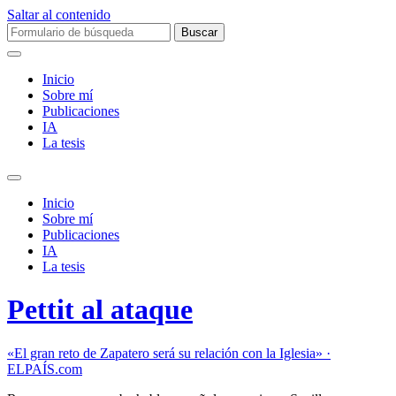
Saltar al contenido
Buscar:
Inicio
Sobre mí­
Publicaciones
IA
La tesis
Alternar
el
Inicio
campo
Sobre mí­
de
Publicaciones
búsqueda
IA
La tesis
Pettit al ataque
«El gran reto de Zapatero será su relación con la Iglesia» ·
ELPAÍS.com