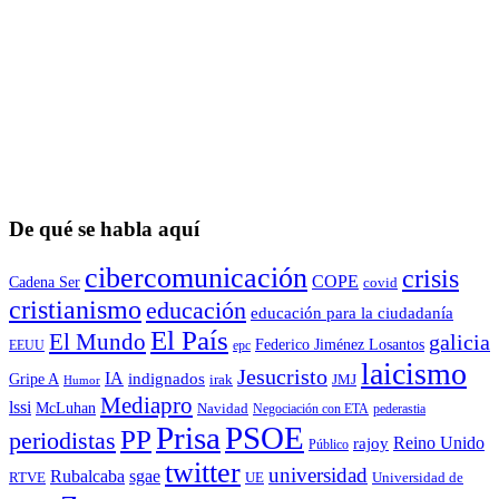
De qué se habla aquí
cibercomunicación
crisis
COPE
Cadena Ser
covid
cristianismo
educación
educación para la ciudadaní­a
El País
El Mundo
galicia
Federico Jiménez Losantos
EEUU
epc
laicismo
Jesucristo
IA
Gripe A
indignados
irak
JMJ
Humor
Mediapro
lssi
McLuhan
Navidad
Negociación con ETA
pederastia
Prisa
PSOE
PP
periodistas
Reino Unido
rajoy
Público
twitter
universidad
sgae
Rubalcaba
RTVE
UE
Universidad de