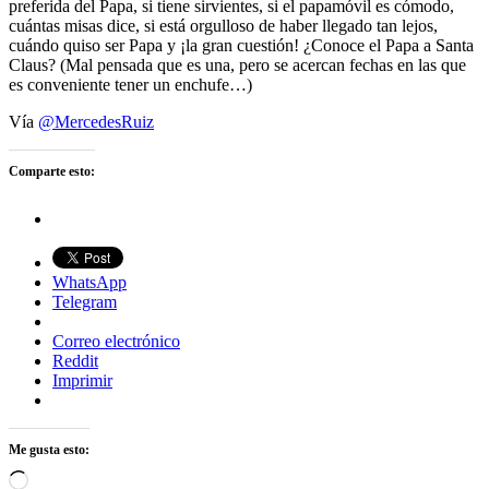
preferida del Papa, si tiene sirvientes, si el papamóvil es cómodo,
cuántas misas dice, si está orgulloso de haber llegado tan lejos,
cuándo quiso ser Papa y ¡la gran cuestión! ¿Conoce el Papa a Santa
Claus? (Mal pensada que es una, pero se acercan fechas en las que
es conveniente tener un enchufe…)
Vía
@MercedesRuiz
Comparte esto:
WhatsApp
Telegram
Correo electrónico
Reddit
Imprimir
Me gusta esto:
Cargando...