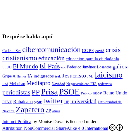
De qué se habla aquí
cibercomunicación
crisis
COPE
Cadena Ser
covid
cristianismo
educación
educación para la ciudadaní­a
El País
El Mundo
galicia
Federico Jiménez Losantos
EEUU
epc
laicismo
Jesucristo
IA
Gripe A
indignados
irak
JMJ
Humor
Mediapro
lssi
McLuhan
Navidad
Negociación con ETA
pederastia
Prisa
PSOE
PP
periodistas
Reino Unido
rajoy
Público
twitter
universidad
sgae
Rubalcaba
RTVE
UE
Universidad de
Zapatero
ZP
Navarra
áfrica
Internet Política
by
Montse Doval
is licensed under
Attribution-NonCommercial-ShareAlike 4.0 International