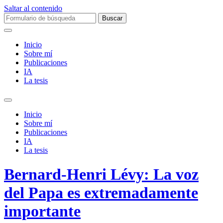
Saltar al contenido
Buscar:
Inicio
Sobre mí­
Publicaciones
IA
La tesis
Alternar
el
Inicio
campo
Sobre mí­
de
Publicaciones
búsqueda
IA
La tesis
Bernard-Henri Lévy: La voz
del Papa es extremadamente
importante