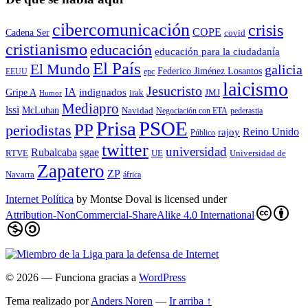
cibercomunicación
crisis
COPE
Cadena Ser
covid
cristianismo
educación
educación para la ciudadaní­a
El País
El Mundo
galicia
Federico Jiménez Losantos
EEUU
epc
laicismo
Jesucristo
IA
Gripe A
indignados
irak
JMJ
Humor
Mediapro
lssi
McLuhan
Navidad
Negociación con ETA
pederastia
Prisa
PSOE
PP
periodistas
Reino Unido
rajoy
Público
twitter
universidad
sgae
Rubalcaba
RTVE
UE
Universidad de
Zapatero
ZP
Navarra
áfrica
Internet Política
by
Montse Doval
is licensed under
Attribution-NonCommercial-ShareAlike 4.0 International
© 2026
— Funciona gracias a
WordPress
Tema realizado por
Anders Noren
—
Ir arriba ↑