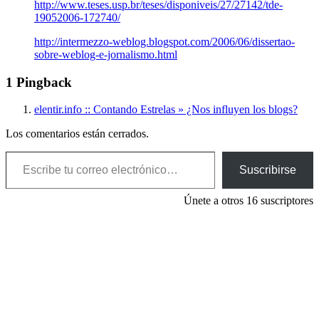
http://www.teses.usp.br/teses/disponiveis/27/27142/tde-
19052006-172740/
http://intermezzo-weblog.blogspot.com/2006/06/dissertao-
sobre-weblog-e-jornalismo.html
1 Pingback
elentir.info :: Contando Estrelas » ¿Nos influyen los blogs?
Los comentarios están cerrados.
Escribe tu correo electrónico…
Suscribirse
Únete a otros 16 suscriptores