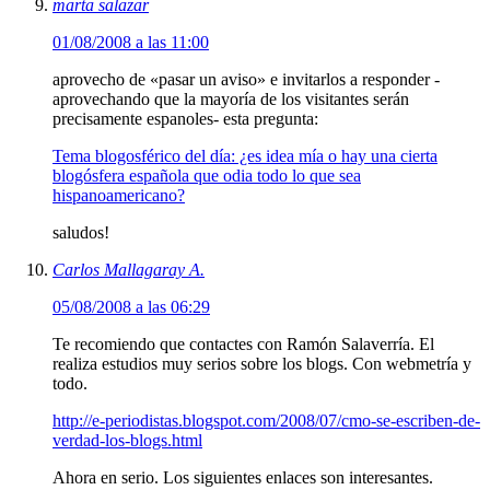
marta salazar
01/08/2008 a las 11:00
aprovecho de «pasar un aviso» e invitarlos a responder -
aprovechando que la mayoría de los visitantes serán
precisamente espanoles- esta pregunta:
Tema blogosférico del día: ¿es idea mía o hay una cierta
blogósfera española que odia todo lo que sea
hispanoamericano?
saludos!
Carlos Mallagaray A.
05/08/2008 a las 06:29
Te recomiendo que contactes con Ramón Salaverría. El
realiza estudios muy serios sobre los blogs. Con webmetría y
todo.
http://e-periodistas.blogspot.com/2008/07/cmo-se-escriben-de-
verdad-los-blogs.html
Ahora en serio. Los siguientes enlaces son interesantes.