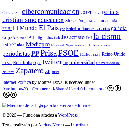
cibercomunicación
crisis
COPE
Cadena Ser
covid
cristianismo
educación
educación para la ciudadaní­a
El País
El Mundo
galicia
Federico Jiménez Losantos
EEUU
epc
laicismo
Jesucristo
IA
Gripe A
indignados
irak
JMJ
Humor
Mediapro
lssi
McLuhan
Navidad
Negociación con ETA
pederastia
Prisa
PSOE
PP
periodistas
Reino Unido
rajoy
Público
twitter
universidad
sgae
Rubalcaba
RTVE
UE
Universidad de
Zapatero
ZP
Navarra
áfrica
Internet Política
by
Montse Doval
is licensed under
Attribution-NonCommercial-ShareAlike 4.0 International
© 2026
— Funciona gracias a
WordPress
Tema realizado por
Anders Noren
—
Ir arriba ↑