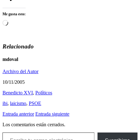
Me gusta esto:
Cargando...
Relacionado
mdoval
Archivo del Autor
10/11/2005
Benedicto XVI
,
Polí­ticos
ibi
,
laicismo
,
PSOE
Entrada anterior
Entrada siguiente
Los comentarios están cerrados.
Escribe tu correo electrónico…