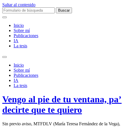
Saltar al contenido
Buscar:
Inicio
Sobre mí­
Publicaciones
IA
La tesis
Alternar
el
Inicio
campo
Sobre mí­
de
Publicaciones
búsqueda
IA
La tesis
Vengo al pie de tu ventana, pa’
decirte que te quiero
Sin previo aviso, MTFDLV (María Teresa Fernández de la Vega),