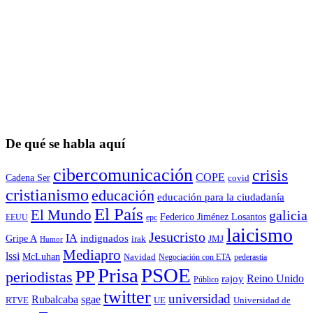
De qué se habla aquí
cibercomunicación
crisis
COPE
Cadena Ser
covid
cristianismo
educación
educación para la ciudadaní­a
El País
El Mundo
galicia
Federico Jiménez Losantos
EEUU
epc
laicismo
Jesucristo
IA
Gripe A
indignados
irak
JMJ
Humor
Mediapro
lssi
McLuhan
Navidad
Negociación con ETA
pederastia
Prisa
PSOE
PP
periodistas
Reino Unido
rajoy
Público
twitter
universidad
sgae
Rubalcaba
RTVE
UE
Universidad de