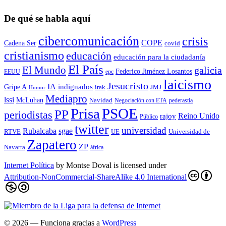
De qué se habla aquí
cibercomunicación
crisis
COPE
Cadena Ser
covid
cristianismo
educación
educación para la ciudadaní­a
El País
El Mundo
galicia
Federico Jiménez Losantos
EEUU
epc
laicismo
Jesucristo
IA
Gripe A
indignados
irak
JMJ
Humor
Mediapro
lssi
McLuhan
Navidad
Negociación con ETA
pederastia
Prisa
PSOE
PP
periodistas
Reino Unido
rajoy
Público
twitter
universidad
sgae
Rubalcaba
RTVE
UE
Universidad de
Zapatero
ZP
Navarra
áfrica
Internet Política
by
Montse Doval
is licensed under
Attribution-NonCommercial-ShareAlike 4.0 International
© 2026
— Funciona gracias a
WordPress