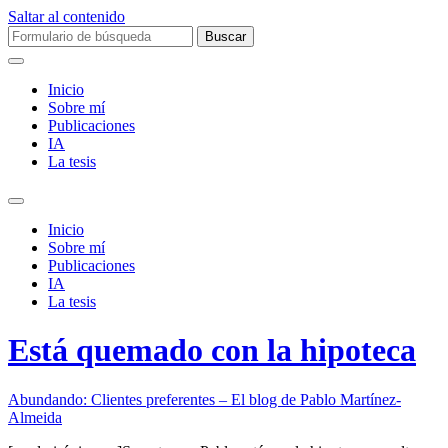
Saltar al contenido
Buscar:
Inicio
Sobre mí­
Publicaciones
IA
La tesis
Alternar
el
Inicio
campo
Sobre mí­
de
Publicaciones
búsqueda
IA
La tesis
Está quemado con la hipoteca
Abundando: Clientes preferentes – El blog de Pablo Martínez-
Almeida