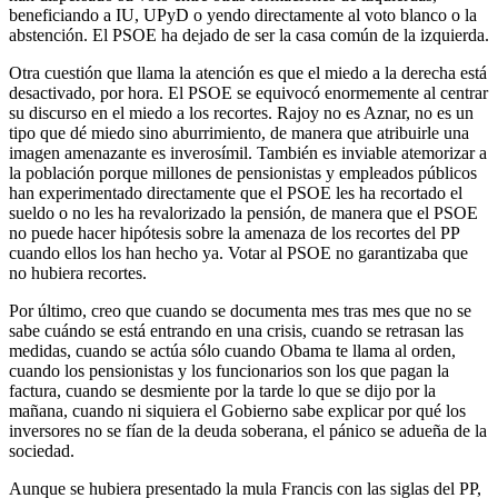
beneficiando a IU, UPyD o yendo directamente al voto blanco o la
abstención. El PSOE ha dejado de ser la casa común de la izquierda.
Otra cuestión que llama la atención es que el miedo a la derecha está
desactivado, por hora. El PSOE se equivocó enormemente al centrar
su discurso en el miedo a los recortes. Rajoy no es Aznar, no es un
tipo que dé miedo sino aburrimiento, de manera que atribuirle una
imagen amenazante es inverosímil. También es inviable atemorizar a
la población porque millones de pensionistas y empleados públicos
han experimentado directamente que el PSOE les ha recortado el
sueldo o no les ha revalorizado la pensión, de manera que el PSOE
no puede hacer hipótesis sobre la amenaza de los recortes del PP
cuando ellos los han hecho ya. Votar al PSOE no garantizaba que
no hubiera recortes.
Por último, creo que cuando se documenta mes tras mes que no se
sabe cuándo se está entrando en una crisis, cuando se retrasan las
medidas, cuando se actúa sólo cuando Obama te llama al orden,
cuando los pensionistas y los funcionarios son los que pagan la
factura, cuando se desmiente por la tarde lo que se dijo por la
mañana, cuando ni siquiera el Gobierno sabe explicar por qué los
inversores no se fían de la deuda soberana, el pánico se adueña de la
sociedad.
Aunque se hubiera presentado la mula Francis con las siglas del PP,