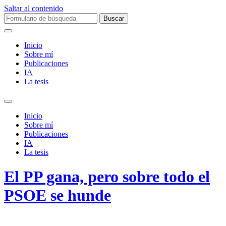
Saltar al contenido
Buscar:
Inicio
Sobre mí­
Publicaciones
IA
La tesis
Alternar
el
Inicio
campo
Sobre mí­
de
Publicaciones
búsqueda
IA
La tesis
El PP gana, pero sobre todo el
PSOE se hunde